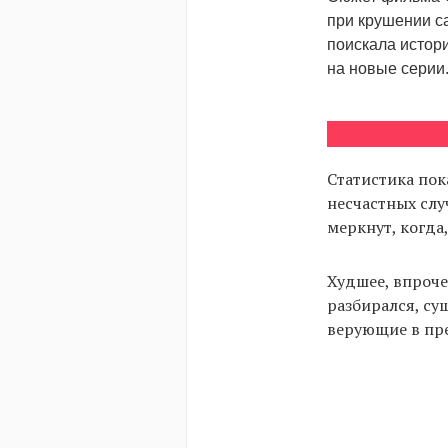
при крушении са
поискала истор
на новые серии
Статистика пок
несчастных слу
меркнут, когда
Худшее, впрочем
разбирался, су
верующие в пр