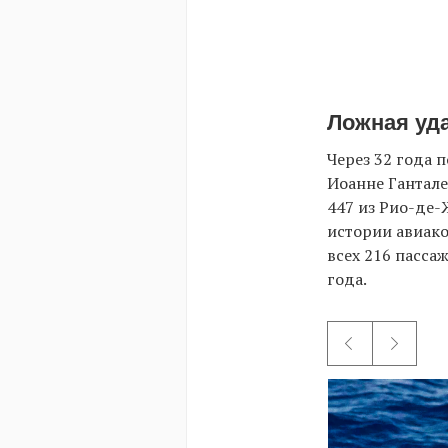
Ложная уд
Через 32 года 
Иоанне Ганталер
447 из Рио-де-
истории авиако
всех 216 пасса
года.