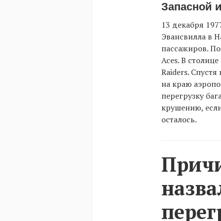
Запасной и
13 декабря 197
Эвансвилла в Н
пассажиров. По
Aces. В столиц
Raiders. Спуст
на краю аэропо
перегрузку баг
крушению, если
осталось.
Причи
назва
перег