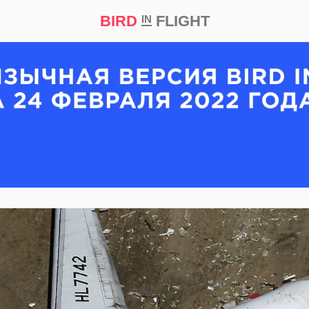
BIRD
FLIGHT
IN
кт
Репортаж