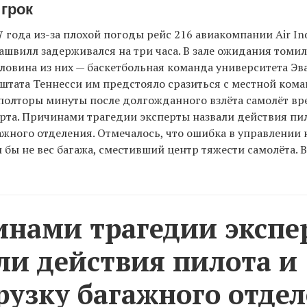
грок
7 года из-за плохой погоды рейс 216 авиакомпании Air Ind
ашвилл задерживался на три часа. В зале ожидания томил
ловина из них — баскетбольная команда университета Эв
е штата Теннесси им предстояло сразиться с местной кома
я полторы минуты после долгожданного взлёта самолёт вр
рта. Причинами трагедии эксперты назвали действия пи
ажного отделения. Отмечалось, что ошибка в управлении 
 бы не вес багажа, сместивший центр тяжести самолёта.
нами трагедии экспе
ли действия пилота и
рузку багажного отдел