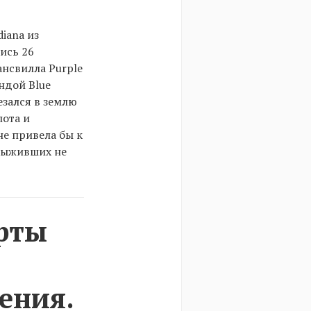
iana из
ись 26
ансвилла Purple
ндой Blue
езался в землю
лота и
не привела бы к
 Выживших не
рты
ения.