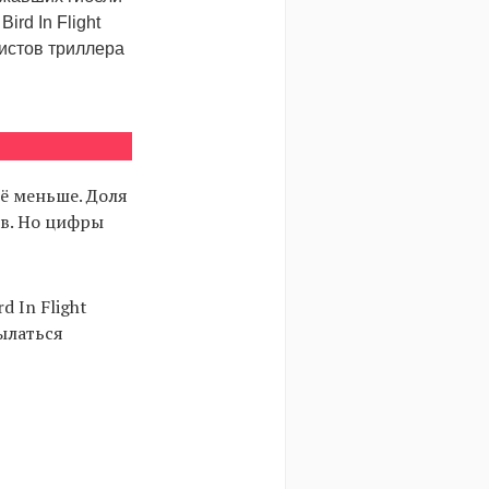
rd In Flight
ристов триллера
сё меньше. Доля
ов. Но цифры
d In Flight
ылаться