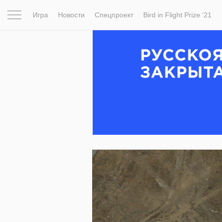
Игра
Новости
Спецпроект
Bird in Flight Prize ‘21
Вдохновение
Почему это шедевр
Мир
Фотопрое