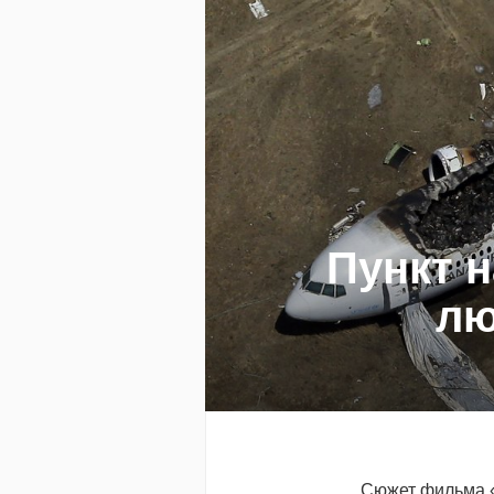
Пункт 
лю
Сюжет фильма «