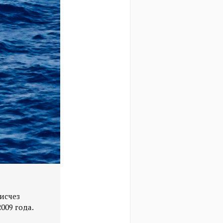
исчез
009 года.
Бразильский военный фрегат Bosissio при