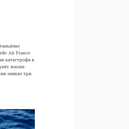
итальянке
ейс Air France
ая катастрофа в
 унёс жизни
ния заняло три