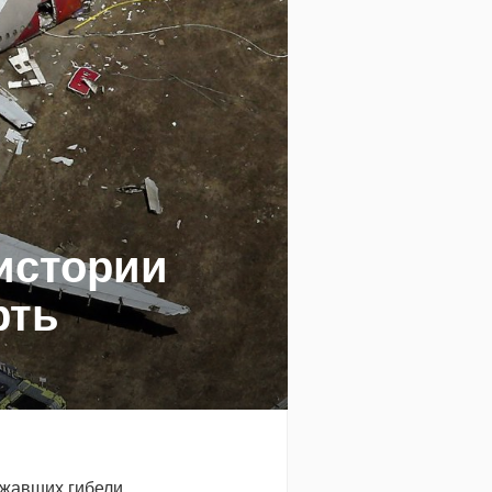
истории
рть
ежавших гибели