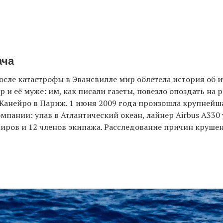
ача
после катастрофы в Эвансвилле мир облетела история об 
 и её муже: им, как писали газеты, повезло опоздать на р
Жанейро в Париж. 1 июня 2009 года произошла крупнейш
мпании: упав в Атлантический океан, лайнер Airbus A330
жиров и 12 членов экипажа. Расследование причин круше