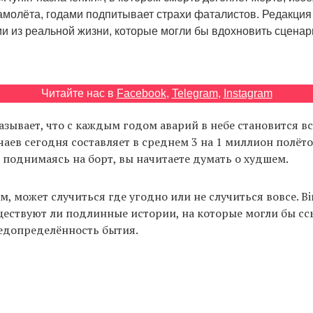
молёта, годами подпитывает страхи фаталистов. Редакция Bi
ии из реальной жизни, которые могли бы вдохновить сцена
.
Читайте нас в
Facebook
,
Telegram
,
Instagram
азывает, что с каждым годом аварий в небе становится в
чаев сегодня составляет в среднем 3 на 1 миллион полёт
, поднимаясь на борт, вы начитаете думать о худшем.
, может случиться где угодно или не случиться вовсе. Bir
ществуют ли подлинные истории, на которые могли бы сс
едопределённость бытия.