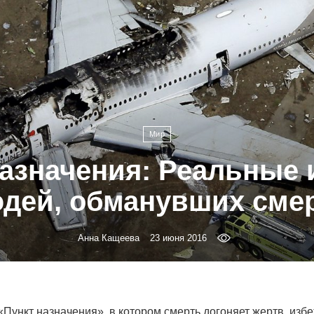
Мир
назначения: Реальные 
дей, обманувших сме
Анна Кащеева
23 июня 2016
Пункт назначения», в котором смерть догоняет жертв, изб