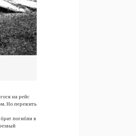
Обломки самолёта, следовавшего рейсом 2
гося на рейс
ом. Но пережить
 брат погибли в
резвый