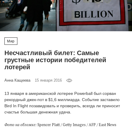
‘21
Фотопроект
Репортаж
Мир
Партнерский
Несчастливый билет: Самые
материал
грустные истории победителей
лотерей
О
птичке
Анна Кащеева
15 января 2016
Рекламодателям
13 января в американской лотерее Powerball был сорван
рекордный джек-пот в $1,6 миллиарда. Событие заставило
Bird In Flight позавидовать и проверить, всегда ли приносит
счастье большая денежная удача.
Фото на обложке:
Spencer Platt / Getty Images / AFP / East News