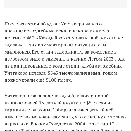
После известия об удаче Уиттакера на него
посыпались судебные иски, и вскоре их число
достигло 460. «Каждый хочет урвать своё, ничего не
сделав», — так комментировал ситуацию сам
миллионер. Его стали задерживать за вождение в
нетрезвом виде и замечать в казино. Летом 2003 года
из припаркованного возле стрип-клуба автомобиля
Уиттакера исчезли $545 тысяч наличными, годом
позже украли ещё $100 тысяч.
Уиттакер не жалел денег для близких и порой
выдавал своей 15-летней внучке по $5 тысяч на
карманные расходы. Собирался завещать ей всё
имущество, но начал замечать, что её волнуют только
наркотики. В канун Рождества 2004 года тело 17-
летней Брэнди обнаружили завёрнутым в брезент и