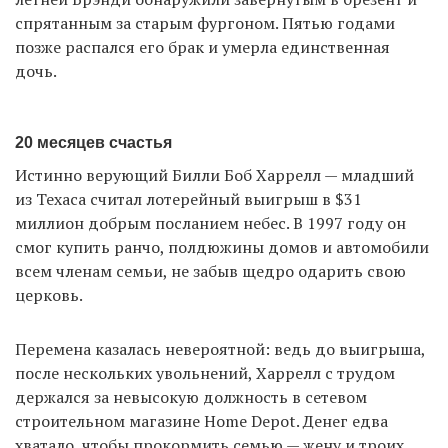
спрятанным за старым фургоном. Пятью годами
позже распался его брак и умерла единственная
дочь.
20 месяцев счастья
Истинно верующий Билли Боб Харрелл — младший
из Техаса считал лотерейный выигрыш в $31
миллион добрым посланием небес. В 1997 году он
смог купить ранчо, полдюжины домов и автомобили
всем членам семьи, не забыв щедро одарить свою
церковь.
Перемена казалась невероятной: ведь до выигрыша,
после нескольких увольнений, Харрелл с трудом
держался за невысокую должность в сетевом
строительном магазине Home Depot. Денег едва
хватало, чтобы прокормить семью — жену и троих