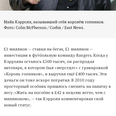
Майк Кэрролл, называвший себя королём гопников.
Фото: Colin McPherson / Corbis / East News.
£1 миллион — ставки на бегах, £1 миллион —
инвестиция в футбольную команду Rangers. Когда у
Кэрролла осталось £500 тысяч, он распродал
автопарк, в котором был «мерседес» с гравировкой
«Король гопников», и выручил ещё £400 тысяч. Эти
деньги он тоже вскоре потратил. В 2010 году
просторный особняк пришлось сменить на палатку в
лесу. «Жить на пособие в £42 в неделю легче, чем с
миллионом», — так Кэрролл комментировал свой
новый статус.