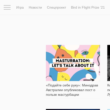
Игра
Новости
Спецпроект
Bird in Flight Prize ‘21
Вдохновение
Почему это шедевр
Мир
Фотопрое
1 600
«Подайте себе руку»: Минздрав
К
Австралии опубликовал пост о
п
пользе мастурбации
Л