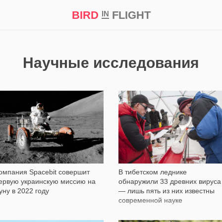
BIRD
FLIGHT
IN
кт
Репортаж
Научные исследования
167
1 306
омпания Spacebit совершит
В тибетском леднике
ервую украинскую миссию на
обнаружили 33 древних вируса
уну в 2022 году
— лишь пять из них известны
современной науке