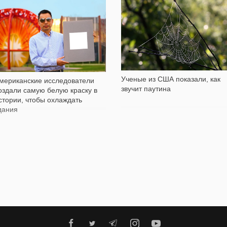
8 075
488
Ученые из США показали, как
мериканские исследователи
звучит паутина
оздали самую белую краску в
стории, чтобы охлаждать
дания