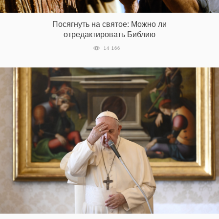
‘21
Посягнуть на святое: Можно ли
Фотопроект
отредактировать Библию
14 166
Репортаж
Партнерский
материал
О
птичке
Рекламодателям