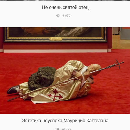
Не очень святой отец
8 939
Эстетика неуспеха Маурицио Каттелана
12 700