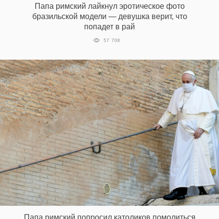
Папа римский лайкнул эротическое фото
бразильской модели — девушка верит, что
попадет в рай
EN
UA
57 708
Папа римский попросил католиков помолиться