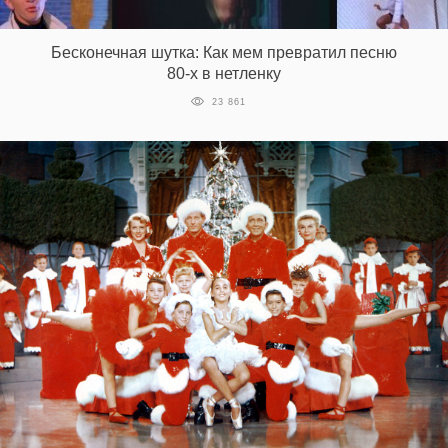
‘21
Бесконечная шутка: Как мем превратил песню
Фотопроект
80-х в нетленку
23 861
Репортаж
Партнерский
материал
О
птичке
Рекламодателям