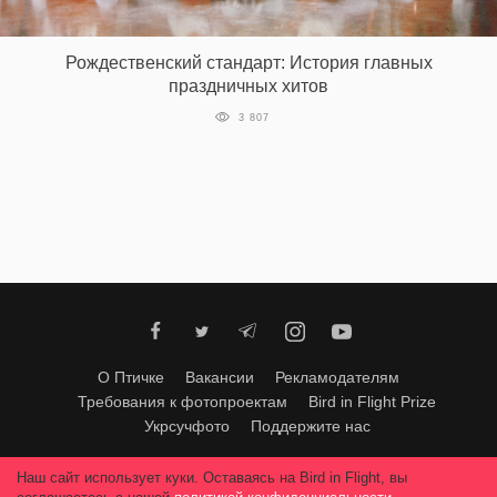
Рождественский стандарт: История главных
EN
UA
праздничных хитов
3 807
О Птичке
Вакансии
Рекламодателям
Требования к фотопроектам
Bird in Flight Prize
Укрсучфото
Поддержите нас
Любое использование материалов допускается только с согласия
Наш сайт использует куки. Оставаясь на Bird in Flight, вы
редакции
.
© 2026, Bird In Flight.