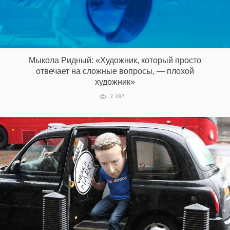
EN
UA
Мыкола Ридный: «Художник, который просто
отвечает на сложные вопросы, — плохой
художник»
2 297