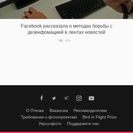
Facebook рассказала о методах борьбы с
дезинфомацией в лентах новостей
471
О Птичке
Вакансии
Рекламодателям
Требования к фотопроектам
Bird in Flight Prize
Укрсучфото
Поддержите нас