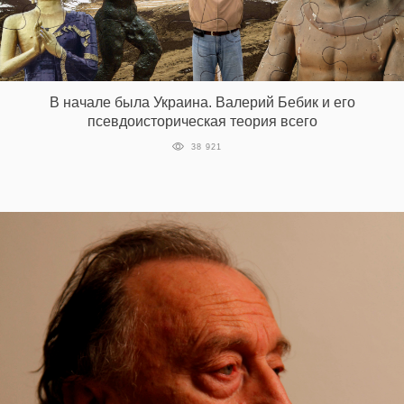
EN
UA
В начале была Украина. Валерий Бебик и его
псевдоисторическая теория всего
38 921