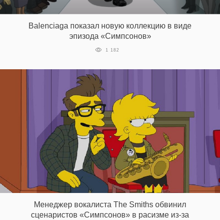
‘21
Balenciaga показал новую коллекцию в виде
Фотопроект
эпизода «Симпсонов»
1 182
Репортаж
Партнерский
материал
О
птичке
Рекламодателям
Менеджер вокалиста The Smiths обвинил
сценаристов «Симпсонов» в расизме из-за