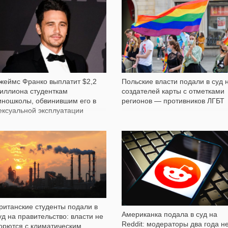
17 589
6 173
жеймс Франко выплатит $2,2
Польские власти подали в суд 
иллиона студенткам
создателей карты с отметками
иношколы, обвинившим его в
регионов — противников ЛГБТ
ексуальной эксплуатации
241
1 232
ританские студенты подали в
Американка подала в суд на
уд на правительство: власти не
Reddit: модераторы два года н
орются с климатическим