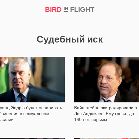
BIRD
FLIGHT
IN
кт
Репортаж
Судебный иск
227
1 578
ринц Эндрю будет оспаривать
Вайнштейна экстрадировали в
бвинения в сексуальном
Лос-Анджелес. Ему грозит до
асилии
140 лет тюрьмы