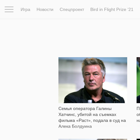
Игра
Новости
Спецпроект
Bird in Flight Prize ‘21
Вдохновение
Почему это шедевр
Мир
Фотопрое
11 867
Семья оператора Галины
П
Хатчинс, убитой на съемках
о
фильма «Раст», подала в суд на
н
Алека Болдуина