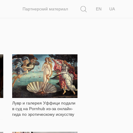
Поиск
Партнерский материал
EN
UA
1 101
Лувр и галерея Уффици подали
в суд на Pornhub из-за онлайн-
гида по эротическому искусству