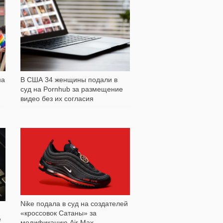
7 782
на
В США 34 женщины подали в
суд на Pornhub за размещение
видео без их согласия
1 172
Nike подала в суд на создателей
«кроссовок Сатаны» за
е
модификацию Air Max