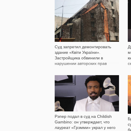
10 813
Суд запретил демонтировать
Д
здание «Квіти України».
м
Застройщика обвинили в
к
нарушении авторских прав
с
2 692
Рэпер подал в суд на Childish
Б
Gambino: он утверждает, что
с
лауреат «Грэмми» украл у него
б