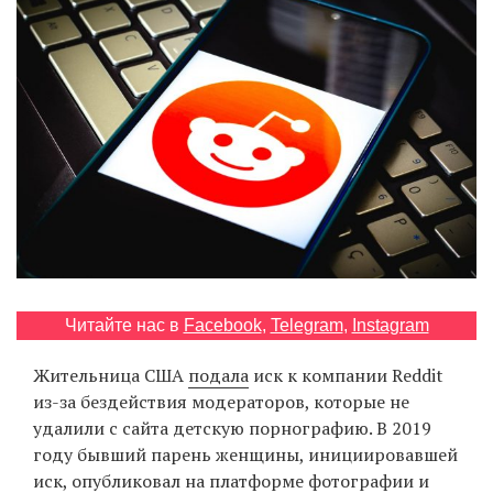
‘21
Фотопроект
Репортаж
Партнерский
материал
О
птичке
Читайте нас в
Facebook
,
Telegram
,
Instagram
Рекламодателям
Жительница США
подала
иск к компании Reddit
из-за бездействия модераторов, которые не
удалили с сайта детскую порнографию. В 2019
году бывший парень женщины, инициировавшей
иск, опубликовал на платформе фотографии и