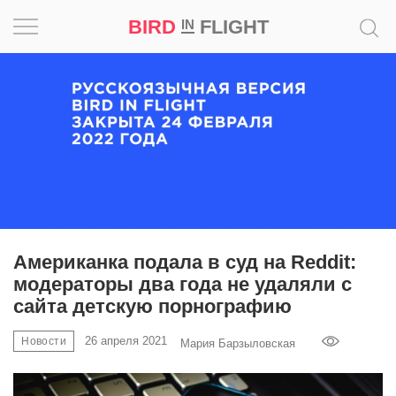
BIRD
FLIGHT
IN
Вдохновение
Почему
это
шедевр
Мир
Игра
Американка подала в суд на Reddit:
модераторы два года не удаляли с
Новости
сайта детскую порнографию
Bird
26 апреля 2021
Новости
Мария Барзыловская
in
Flight
Prize