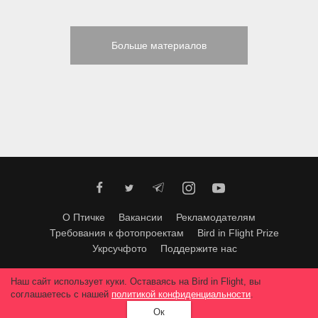
Больше материалов
О Птичке
Вакансии
Рекламодателям
Требования к фотопроектам
Bird in Flight Prize
Укрсучфото
Поддержите нас
Любое использование материалов допускается только с согласия
Наш сайт использует куки. Оставаясь на Bird in Flight, вы
редакции
.
© 2026, Bird In Flight.
соглашаетесь с нашей
политикой конфиденциальности
.
Все права защищены.
Ок