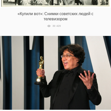
«Купили вот»: Снимки советских людей с
EN
UA
телевизором
30 420