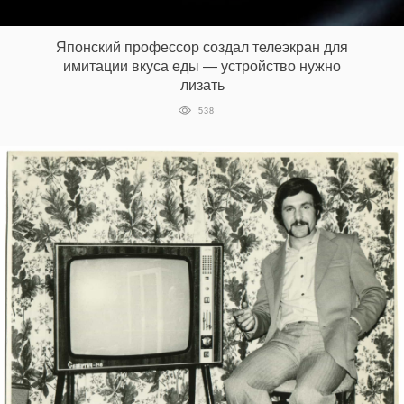
‘21
Японский профессор создал телеэкран для
Фотопроект
имитации вкуса еды — устройство нужно
лизать
Репортаж
538
Партнерский
материал
О
птичке
Рекламодателям