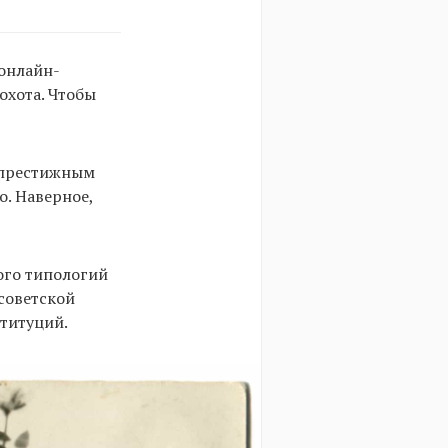
онлайн-
охота. Чтобы
я престижным
о. Наверное,
ого типологий
советской
титуций.