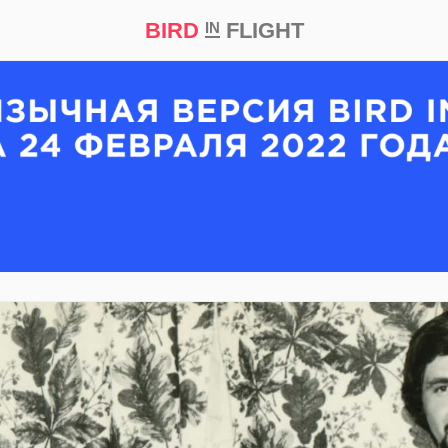
BIRD
FLIGHT
IN
кт
Репортаж