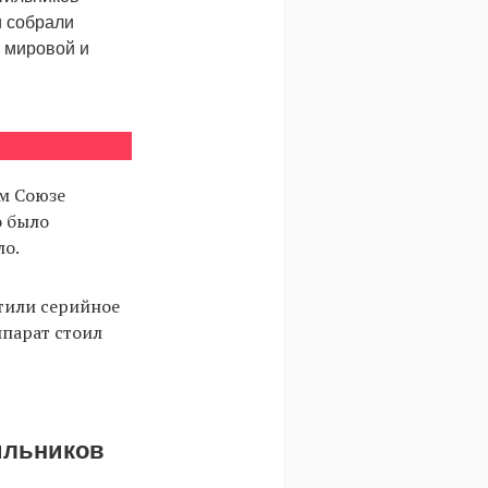
и собрали
 мировой и
ом Союзе
о было
ло.
стили серийное
ппарат стоил
ильников