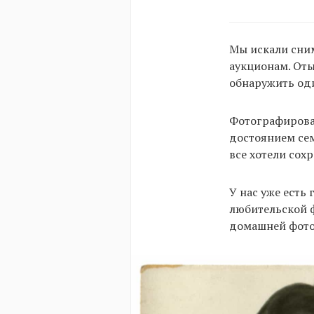
Мы искали сни
аукционам. Оты
обнаружить од
Фотографироват
достоянием сем
все хотели сох
У нас уже есть
любительской ф
домашней фотог