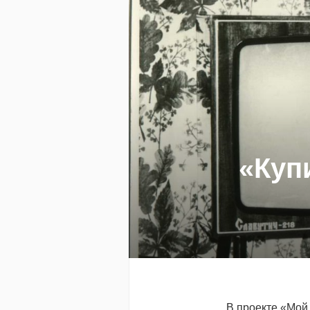
«Куп
В проекте «Мой