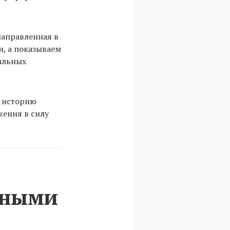
направленная в
, а показываем
еальных
в историю
жения в силу
нными