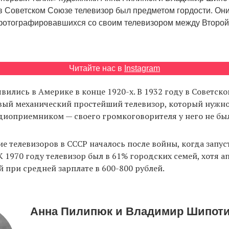
 в Советском Союзе телевизор был предметом гордости. Он
фотографировавшихся со своим телевизором между Второй
Читайте нас в
Instagram
вились в Америке в конце 1920-х. В 1932 году в Советск
вый механический простейший телевизор, который нужн
диоприемником — своего громкоговорителя у него не бы
е телевизоров в СССР началось после войны, когда запу
К 1970 году телевизор был в 61% городских семей, хотя а
й при средней зарплате в 600-800 рублей.
Анна Пилипюк и Владимир Шипот