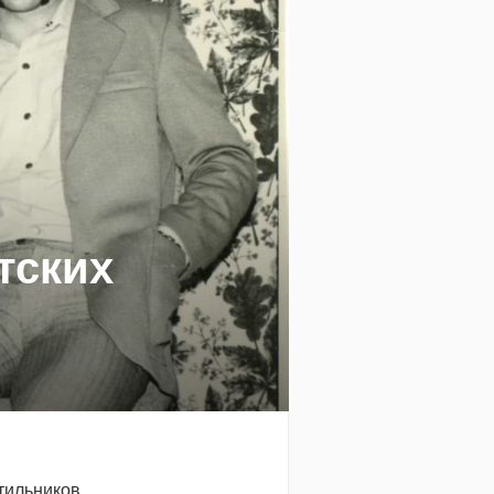
тских
тильников