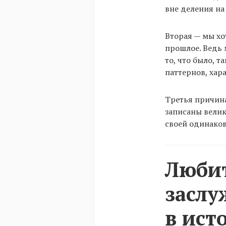
вне деления на
Вторая — мы хо
прошлое. Ведь 
то, что было, т
паттернов, хар
Третья причина
записаны велик
своей одинаков
Любит
засл
в ист