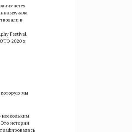
занимается
нна изучала
твовали в
hy Festival.
HOTO 2020 x
, которую мы
о нескольким
 Это истории
ографировались