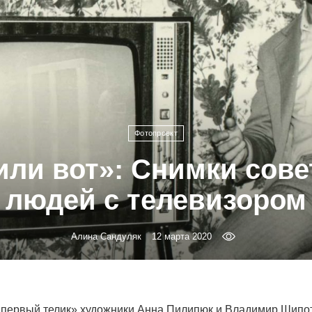
Фотопроект
или вот»: Снимки сове
людей с телевизором
Алина Сандуляк
12 марта 2020
 первый телик» художники Анна Пилипюк и Владимир Шипо