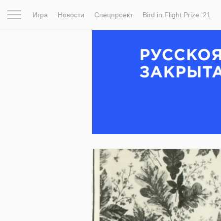
Игра
Новости
Спецпроект
Bird in Flight Prize ‘21
Вдохновение
Почему это шедевр
Мир
Фотопрое