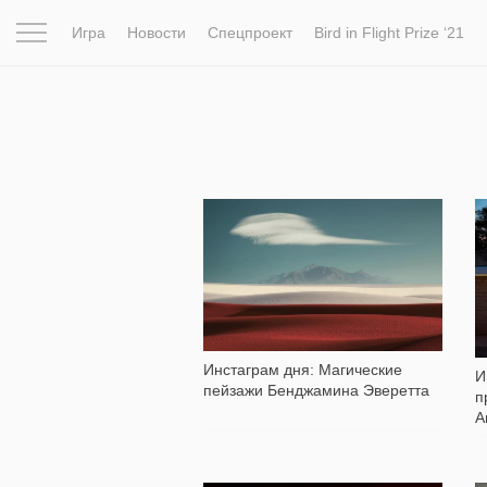
Игра
Новости
Спецпроект
Bird in Flight Prize ‘21
Вдохновение
Почему это шедевр
Мир
Фотопрое
1 541
Инстаграм дня: Магические
И
пейзажи Бенджамина Эверетта
п
А