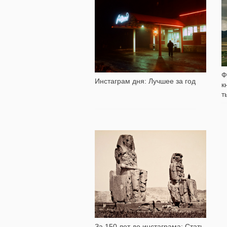
2 495
Ф
Инстаграм дня: Лучшее за год
к
т
4 563
За 150 лет до инстаграма: Стать