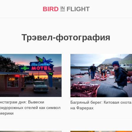
BIRD
FLIGHT
IN
кт
Репортаж
Трэвел-фотография
777
8 559
нстаграм дня: Вывески
Багряный берег: Китовая охота
ридорожных отелей как символ
на Фарерах
мерики