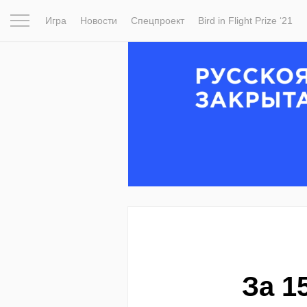
Игра
Новости
Спецпроект
Bird in Flight Prize ‘21
Вдохновение
Почему это шедевр
Мир
Фотопрое
За 1