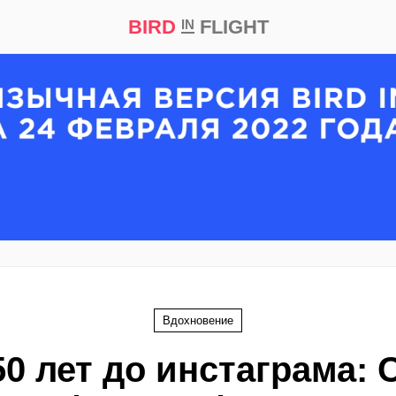
BIRD
FLIGHT
IN
кт
Репортаж
Вдохновение
50 лет до инстаграма: 