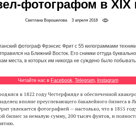
вел-фотографом в XIX 
Светлана Ворошилова
3 апреля 2018
итанский фотограф Фрэнсис Фрит с 55 килограммами техники
тправился на Ближний Восток. Его снимки оттуда буквальн
ам места, в которых им никогда не суждено было побывать
Читайте нас в
Facebook
,
Telegram
,
Instagram
одился в 1822 году Честерфилде в обеспеченной квакерс
владелец вполне преуспевающего бакалейного бизнеса в Л
рит увлекается фотографией — настолько, что в 1855 году
вой бизнес за немалую сумму, 200 тысяч фунтов, и полнос
нятию.