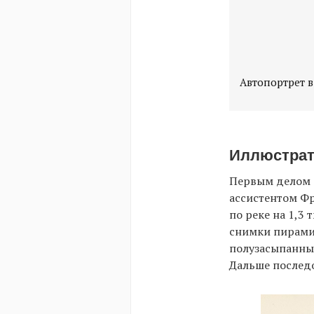
Автопортрет в
Иллюстрат
Первым делом Ф
ассистентом Фр
по реке на 1,3
снимки пирамид
полузасыпанные
Дальше последо