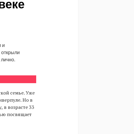
веке
 и
о открыли
 лично.
кой семье. Уже
иверпуле. Но в
, в возрасте 33
тью посвящает