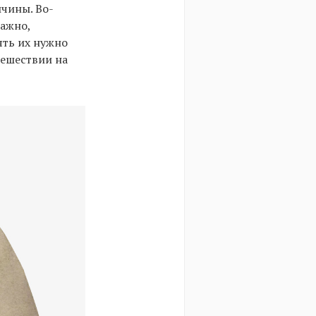
ичины. Во-
важно,
ть их нужно
тешествии на