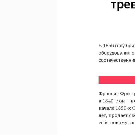
тре
В 1856 году бр
оборудования о
соотечественник
Фрэнсис Фрит р
в 1840-е он — 
начале 1850-х Ф
лет, продает с
себя новому за