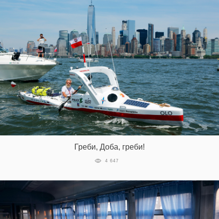
Греби, Доба, греби!
4 647