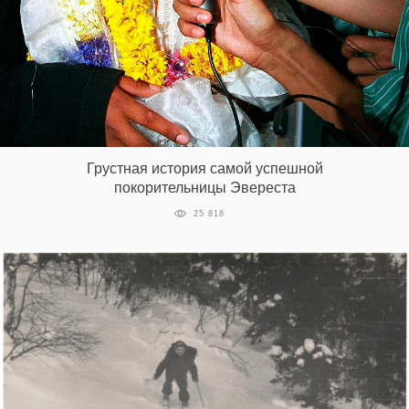
EN
UA
Грустная история самой успешной
покорительницы Эвереста
25 818