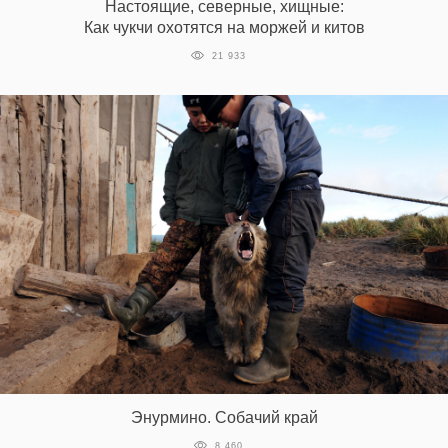
Настоящие, северные, хищные:
Как чукчи охотятся на моржей и китов
21 933
Энурмино. Собачий край
8 460