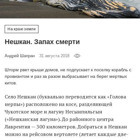
‘21
Фотопроект
На краю земли
Репортаж
Нешкан. Запах смерти
Партнерский
Андрей Шапран
31 августа 2018
материал
Шторм рвет крыши домов, не подпускает к поселку корабль с
провиантом и раз за разом выбрасывает на берег мертвых
О
птичке
китов.
Село Нешкан (буквально переводится как «Голова
Рекламодателям
нерпы») расположено на косе, разделяющей
Чукотское море и лагуну Несыипильгын
(«Нешканская лагуна»). До районного центра
Лаврентия — 300 километров. Добраться в Нешкан
можно на рейсовом вертолете (летает каждые две-