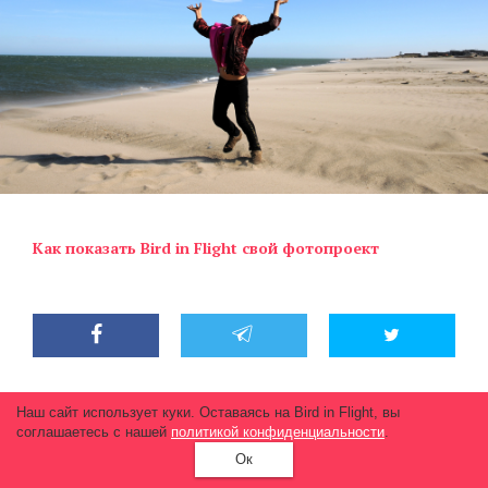
Как показать Bird in Flight свой фотопроект
Наш сайт использует куки. Оставаясь на Bird in Flight, вы
Метки
Андрей Шапран
быт
Путешествие
соглашаетесь с нашей
политикой конфиденциальности
.
Ок
Россия
Север
упадок
Чукотка