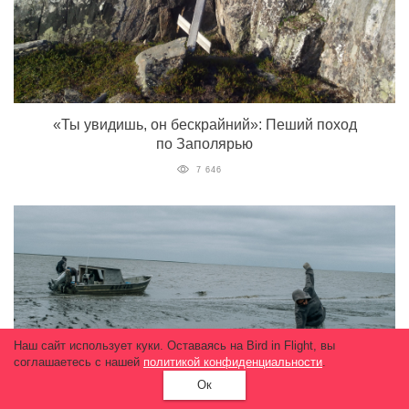
«Ты увидишь, он бескрайний»: Пеший поход
по Заполярью
7 646
Наш сайт использует куки. Оставаясь на Bird in Flight, вы
соглашаетесь с нашей
политикой конфиденциальности
.
Ок