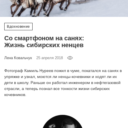
‘21
Фотопроект
Вдохновение
Репортаж
Со смартфоном на санях:
Жизнь сибирских ненцев
Партнерский
материал
Лена Ковальчук
25 апреля 2018
О
Фотограф Камиль Нуреев пожил в чуме, покатался на санях в
птичке
упряжке и узнал, моются ли ненцы-кочевники и ходят ли их
дети в школу. Раньше он работал инженером в нефтегазовой
отрасли, а теперь познал все тонкости жизни сибирских
Рекламодателям
кочевников.