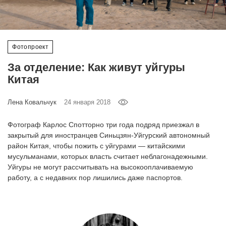
‘21
Фотопроект
Фотопроект
Репортаж
За отделение: Как живут уйгуры
Китая
Партнерский
материал
Лена Ковальчук
24 января 2018
О
Фотограф Карлос Спотторно три года подряд приезжал в
птичке
закрытый для иностранцев Синьцзян-Уйгурский автономный
район Китая, чтобы пожить с уйгурами — китайскими
мусульманами, которых власть считает неблагонадежными.
Рекламодателям
Уйгуры не могут рассчитывать на высокооплачиваемую
работу, а с недавних пор лишились даже паспортов.