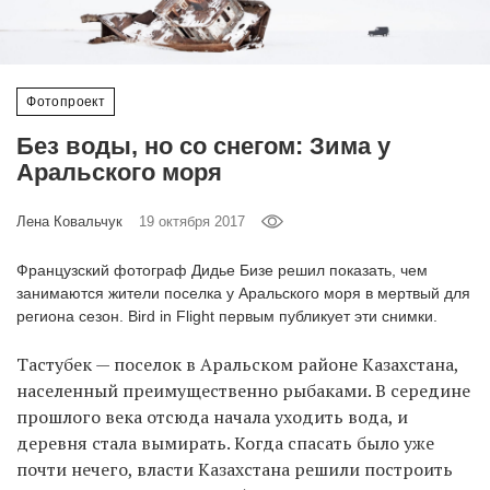
‘21
Фотопроект
Фотопроект
Репортаж
Без воды, но со снегом: Зима у
Аральского моря
Партнерский
материал
Лена Ковальчук
19 октября 2017
О
Французский фотограф Дидье Бизе решил показать, чем
птичке
занимаются жители поселка у Аральского моря в мертвый для
региона сезон. Bird in Flight первым публикует эти снимки.
Рекламодателям
Тастубек — поселок в Аральском районе Казахстана,
населенный преимущественно рыбаками. В середине
прошлого века отсюда начала уходить вода, и
деревня стала вымирать. Когда спасать было уже
почти нечего, власти Казахстана решили построить