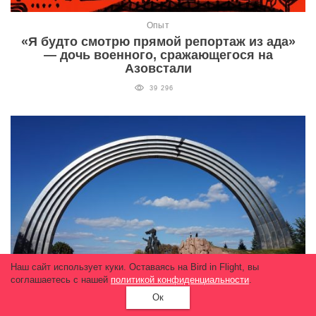
Опыт
«Я будто смотрю прямой репортаж из ада»
— дочь военного, сражающегося на
Азовстали
39 296
Наш сайт использует куки. Оставаясь на Bird in Flight, вы
соглашаетесь с нашей
политикой конфиденциальности
.
Ок