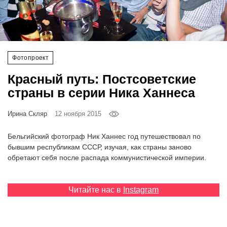
‘21
Фотопроект
Фотопроект
Репортаж
Красный путь: Постсоветские
Партнерский
страны в серии Ника Ханнеса
материал
Ирина Скляр
12 ноября 2015
О
птичке
Бельгийский фотограф Ник Ханнес год путешествовал по
бывшим республикам СССР, изучая, как страны заново
обретают себя после распада коммунистической империи.
Рекламодателям
Читайте нас в
Instagram