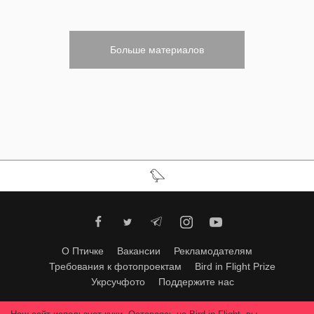
Больше материалов
О Птичке
Вакансии
Рекламодателям
Требования к фотопроектам
Bird in Flight Prize
Укрсучфото
Поддержите нас
Любое использование материалов допускается только с согласия