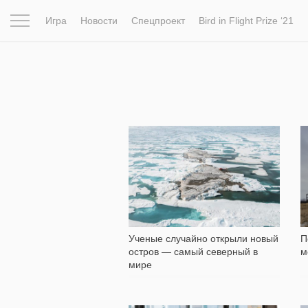
Игра
Новости
Спецпроект
Bird in Flight Prize ‘21
Вдохновение
Почему это шедевр
Мир
Фотопрое
742
Ученые случайно открыли новый
П
остров — самый северный в
м
мире