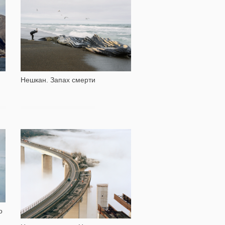
32 489
Нешкан. Запах смерти
13 359
о