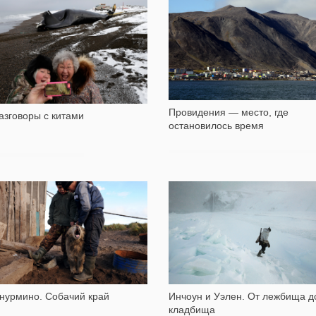
9 101
28 804
Провидения — место, где
азговоры с китами
остановилось время
8 460
6 647
Инчоун и Уэлен. От лежбища д
нурмино. Собачий край
кладбища