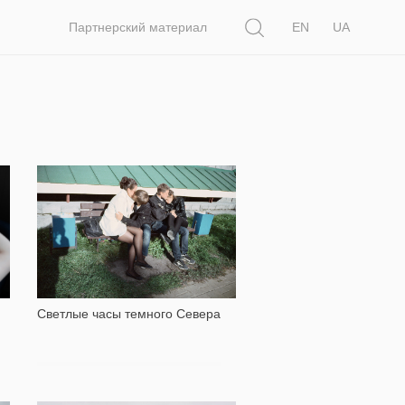
Поиск
Партнерский материал
EN
UA
13 694
Светлые часы темного Севера