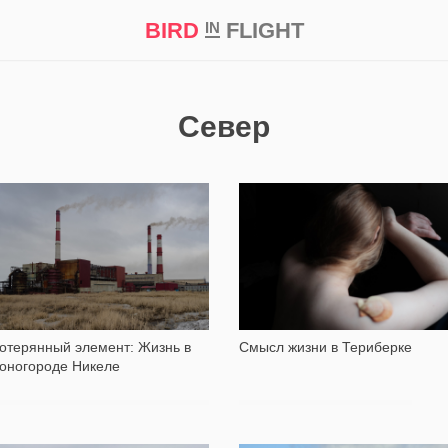
BIRD
FLIGHT
IN
кт
Репортаж
Север
9 048
2 922
отерянный элемент: Жизнь в
Смысл жизни в Териберке
оногороде Никеле