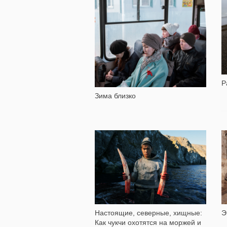
8 914
Р
Зима близко
21 930
Э
Настоящие, северные, хищные:
Как чукчи охотятся на моржей и