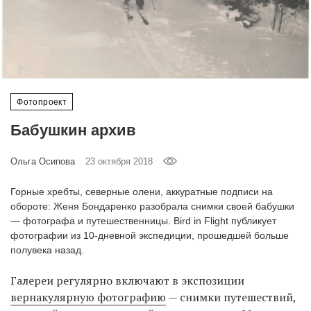
‘21
Фотопроект
Репортаж
Фотопроект
Партнерский
Бабушкин архив
материал
Ольга Осипова
23 октября 2018
О
птичке
Горные хребты, северные олени, аккуратные подписи на
обороте: Женя Бондаренко разобрала снимки своей бабушки
Рекламодателям
— фотографа и путешественницы. Bird in Flight публикует
фотографии из 10-дневной экспедиции, прошедшей больше
полувека назад.
Галереи регулярно включают в экспозиции
вернакулярную фотографию
— снимки путешествий,