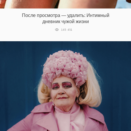
‘21
После просмотра — удалить: Интимный
Фотопроект
дневник чужой жизни
145 451
Репортаж
Партнерский
материал
О
птичке
Рекламодателям