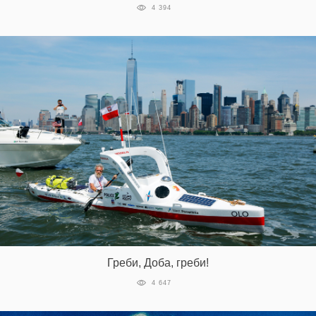
4 394
Греби, Доба, греби!
4 647