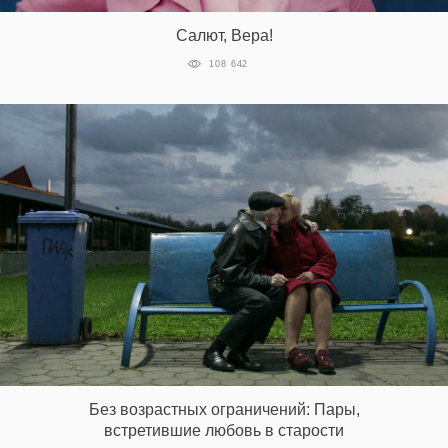
Салют, Вера!
108 642
EN
UA
Без возрастных ограничений: Пары,
встретившие любовь в старости