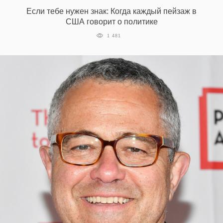
‘21
Если тебе нужен знак: Когда каждый пейзаж в
США говорит о политике
Фотопроект
1 481
Репортаж
Партнерский
материал
О
птичке
Рекламодателям