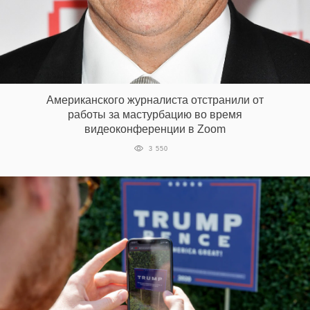
EN
UA
Американского журналиста отстранили от
работы за мастурбацию во время
видеоконференции в Zoom
3 550