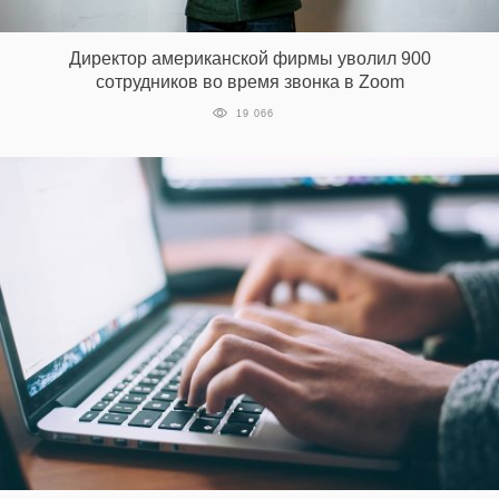
‘21
Директор американской фирмы уволил 900
Фотопроект
сотрудников во время звонка в Zoom
19 066
Репортаж
Партнерский
материал
О
птичке
Рекламодателям