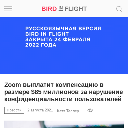
BIRD
FLIGHT
IN
Вдохновение
Почему
это
шедевр
Мир
Игра
Zoom выплатит компенсацию в
размере $85 миллионов за нарушение
Новости
конфиденциальности пользователей
Bird
2 августа 2021
Новости
Катя Теллер
in
Flight
Prize