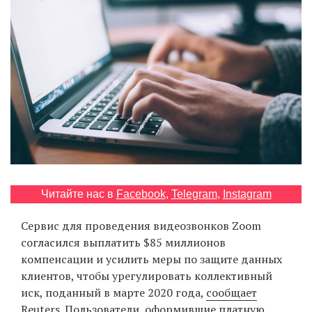
‘21
Фотопроект
Репортаж
Партнерский
материал
О
птичке
Читайте нас в
Facebook
,
Telegram
,
Instagram
Рекламодателям
Сервис для проведения видеозвонков Zoom
согласился выплатить $85 миллионов
компенсации и усилить меры по защите данных
клиентов, чтобы урегулировать коллективный
иск, поданный в марте 2020 года,
сообщает
Reuters. Пользователи, оформившие платную