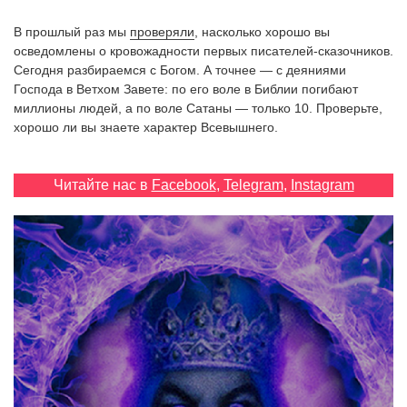
‘21
В прошлый раз мы
проверяли
, насколько хорошо вы
осведомлены о кровожадности первых писателей-сказочников.
Фотопроект
Сегодня разбираемся с Богом. А точнее — с деяниями
Господа в Ветхом Завете: по его воле в Библии погибают
миллионы людей, а по воле Сатаны — только 10. Проверьте,
Репортаж
хорошо ли вы знаете характер Всевышнего.
Партнерский
материал
Читайте нас в
Facebook
,
Telegram
,
Instagram
О
птичке
Рекламодателям