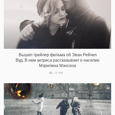
погибло неизвестное число людей: Бог насылал
на неугодных шершней, засуху, град, ядовитых
змей, язву, потоп. С учетом массовых смертей
Веллс называет цифру в 25 миллионов человек.
Любопытно, что к числу смертей, которые
вменяют в вину Господу, Веллс относит гибель
Иисуса Христа: Бог изначально спланировал его
смерть и не спас сына.
Вышел трейлер фильма об Эван Рейчел
Вуд. В нем актриса рассказывает о насилии
Мэрилина Мэнсона
12 005