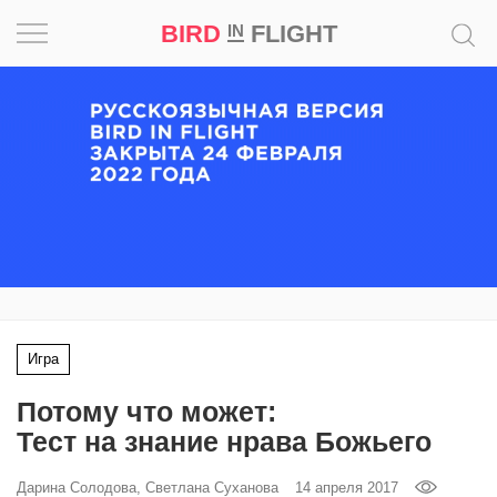
BIRD
FLIGHT
IN
Вдохновение
Почему
это
шедевр
Мир
Игра
Игра
Новости
Потому что может:
Bird
Тест на знание нрава Божьего
in
Flight
Дарина Солодова, Светлана Суханова
14 апреля 2017
Prize