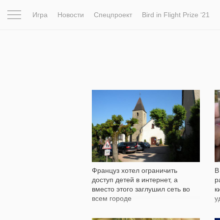
Игра
Новости
Спецпроект
Bird in Flight Prize ‘21
Вдохновение
Почему это шедевр
Мир
Фотопрое
2 720
Француз хотел ограничить
В
доступ детей в интернет, а
р
вместо этого заглушил сеть во
к
всем городе
у