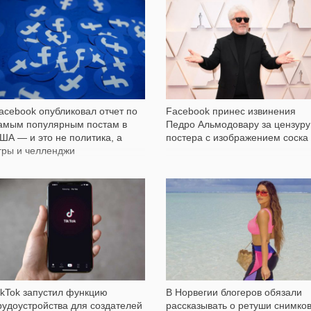
369
6 696
acebook опубликовал отчет по
Facebook принес извинения
амым популярным постам в
Педро Альмодовару за цензуру
ША — и это не политика, а
постера с изображением соска
гры и челленджи
167
17 768
ikTok запустил функцию
В Норвегии блогеров обязали
рудоустройства для создателей
рассказывать о ретуши снимко