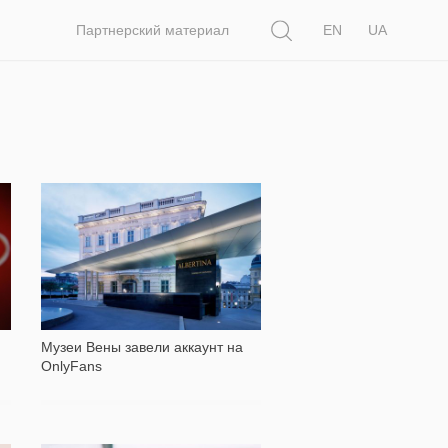
Поиск
Партнерский материал
EN
UA
437
Музеи Вены завели аккаунт на
OnlyFans