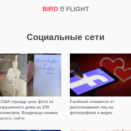
BIRD
FLIGHT
IN
кт
Репортаж
Социальные сети
5 787
325
Facebook откажется от
 США торнадо унес фото из
распознавания лиц на
азрушенного дома на 209
фотографиях и видео
илометров. Владельца снимка
далось найти