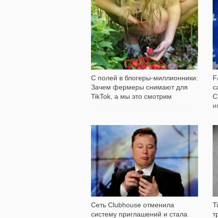
7 320
С полей в блогеры-миллионники:
F
Зачем фермеры снимают для
с
TikTok, а мы это смотрим
С
и
3 030
Сеть Clubhouse отменила
T
систему приглашений и стала
т