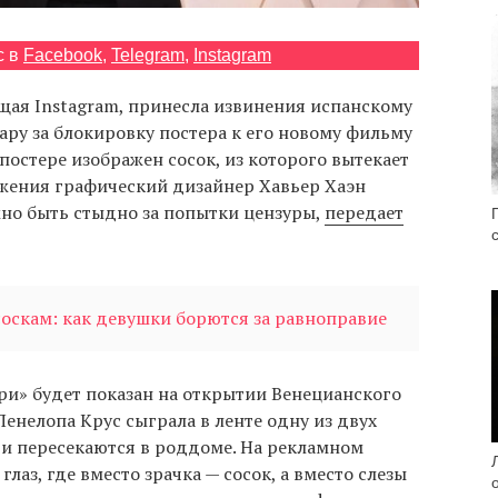
с в
Facebook
,
Telegram
,
Instagram
щая Instagram, принесла извинения испанскому
ру за блокировку постера к его новому фильму
постере изображен сосок, из которого вытекает
ажения графический дизайнер Хавьер Хаэн
жно быть стыдно за попытки цензуры,
передает
соскам: как девушки борются за равноправие
и» будет показан на открытии Венецианского
Пенелопа Крус сыграла в ленте одну из двух
и пересекаются в роддоме. На рекламном
лаз, где вместо зрачка — сосок, а вместо слезы