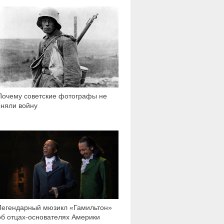
35 106
Почему советские фотографы не
сняли войну
2 578
Легендарный мюзикл «Гамильтон»
об отцах-основателях Америки