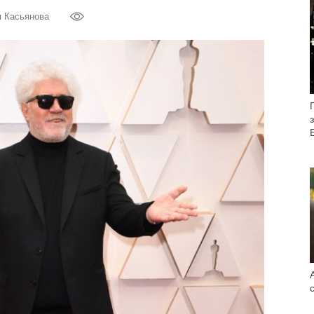
я Касьянова