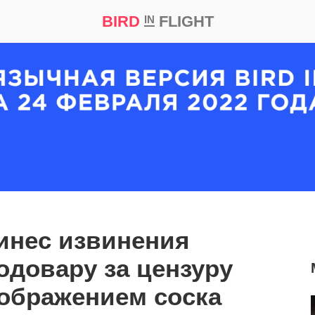
BIRD
FLIGHT
IN
кт
Репортаж
инес извинения
довару за цензуру
зображением соска