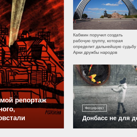
Кабмин поручил создать
рабочую группу, которая
определит дальнейшую судьбу
Арки дружбы народов
12 306
ямой репортаж
ного,
Фотопроект
овстали
Донбасс не для д