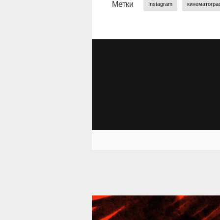
Метки
Instagram
кинематогра
39 296