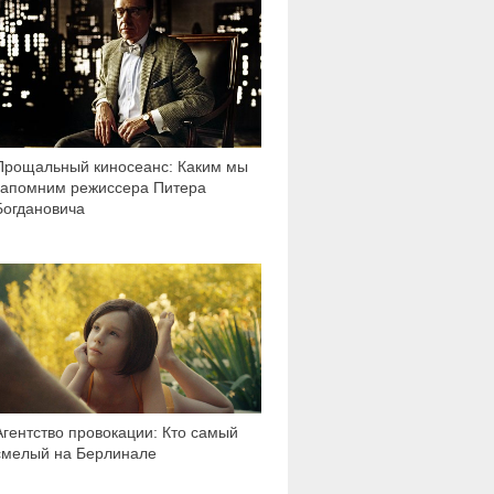
Прощальный киносеанс: Каким мы
запомним режиссера Питера
Богдановича
2 479
Агентство провокации: Кто самый
смелый на Берлинале