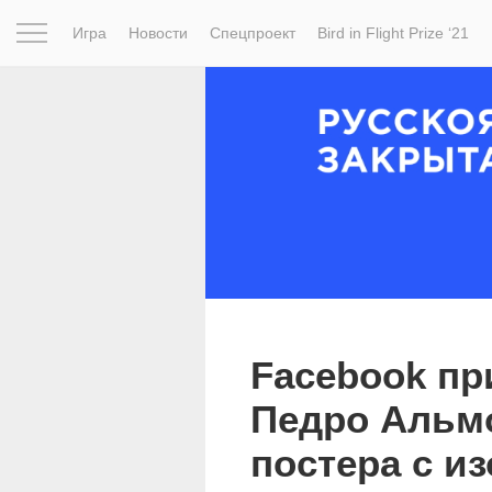
Игра
Новости
Спецпроект
Bird in Flight Prize ‘21
Вдохновение
Почему это шедевр
Мир
Фотопрое
Facebook пр
Педро Альмо
постера с и