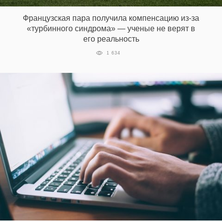
Французская пара получила компенсацию из-за
«турбинного синдрома» — ученые не верят в
EN
UA
его реальность
1 634