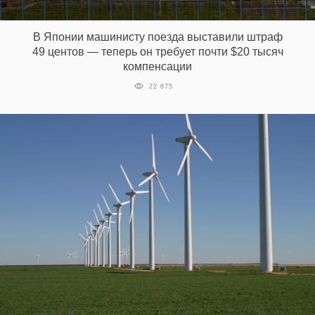
‘21
В Японии машинисту поезда выставили штраф
Фотопроект
49 центов — теперь он требует почти $20 тысяч
компенсации
Репортаж
22 675
Партнерский
материал
О
птичке
Рекламодателям