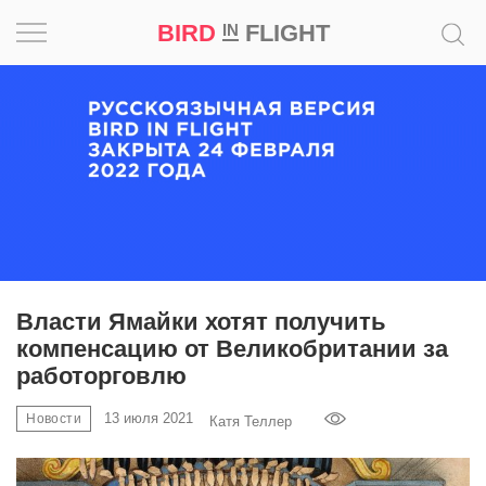
BIRD
FLIGHT
IN
Вдохновение
Почему
это
шедевр
Мир
Игра
Власти Ямайки хотят получить
компенсацию от Великобритании за
Новости
работорговлю
Bird
13 июля 2021
Новости
Катя Теллер
in
Flight
Prize