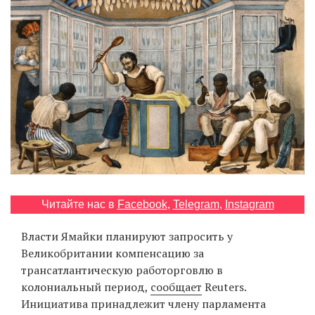
‘21
Фотопроект
Репортаж
Партнерский
материал
О
птичке
Читайте нас в
Facebook
,
Telegram
,
Instagram
Рекламодателям
Власти Ямайки планируют запросить у
Великобритании компенсацию за
трансатлантическую работорговлю в
колониальный период,
сообщает
Reuters.
Инициатива принадлежит члену парламента