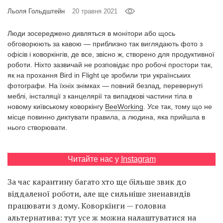
Prize
Льоля Гольдштейн
20 травня 2021
‘21
Люди зосереджено дивляться в монітори або щось
обговорюють за кавою — приблизно так виглядають фото з
офісів і коворкінгів, де все, звісно ж, створено для продуктивної
роботи. Ніхто зазвичай не розповідає про робочі простори так,
як на прохання Bird in Flight це зробили три українських
фотографи. На їхніх знімках — повний безлад, перевернуті
RU
EN
меблі, інсталяції з канцелярії та випадкові частини тіла в
новому київському коворкінгу
BeeWorking
. Усе так, тому що не
місце повинно диктувати правила, а людина, яка прийшла в
нього створювати.
Читайте нас у
Instagram
За час карантину багато хто ще більше звик до
віддаленої роботи, але ще сильніше зненавидів
працювати з дому. Коворкінги — головна
альтернатива: тут усе ж можна налаштуватися на