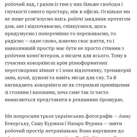
робочий лад, і разом із тим у них більше свободи і
гнучкості самого простору, ніж в офісах. Оскільки ми
не лише розв’язуємо якісь робочі завдання протягом
дня, але і відпочиваємо, спілкуємося, щось
придумуємо і поперемінно то переживаємо, то
радіємо — одне слово, живемо своє життя, то і
навколишній простір має бути не просто стінами з
робочим комп’ютером, а місцем для всього. Тому в
сучасних коворкінгах крім різноформатних
переговорних кімнат є і зони відпочинку, тренажерні
зали, кухні, душові та навіть місця для сну. Та й
виглядають коворкінги не як стерильні приміщення
зі столами і вазонами, хоча саме так їх часто
намагаються представити в рекламних брошурах.
Ми попросили трьох українських фотографів — Анну
Бекерську, Сашу Курмаза і Назара Фурика — зняти
робочий простір нетривіально. Вони вирушили до