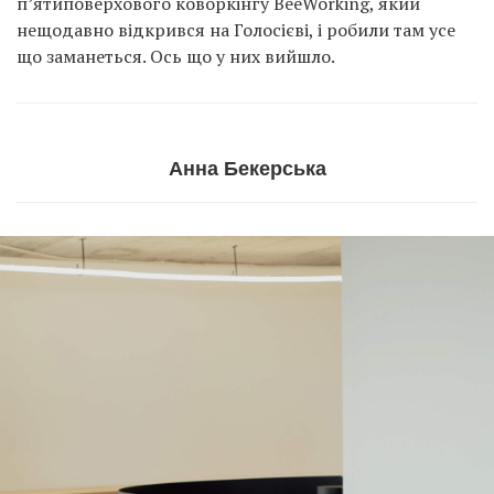
п’ятиповерхового коворкінгу BeeWorking, який
нещодавно відкрився на Голосієві, і робили там усе
що заманеться. Ось що у них вийшло.
Анна Бекерська