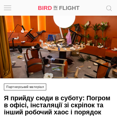
BIRD
FLIGHT
IN
Натхнення
Фотопроєкт
Новини
Світ
Архітектура
Партнерський матеріал
Професія
Я прийду сюди в суботу: Погром
Bird
в офісі, інсталяції зі скріпок та
in
інший робочий хаос і порядок
Flight