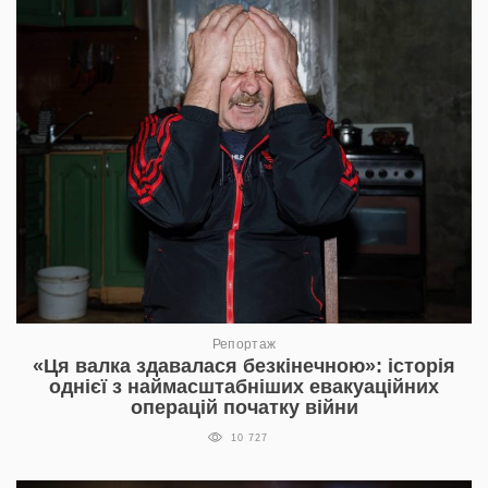
Репортаж
«Ця валка здавалася безкінечною»: історія
однієї з наймасштабніших евакуаційних
операцій початку війни
10 727