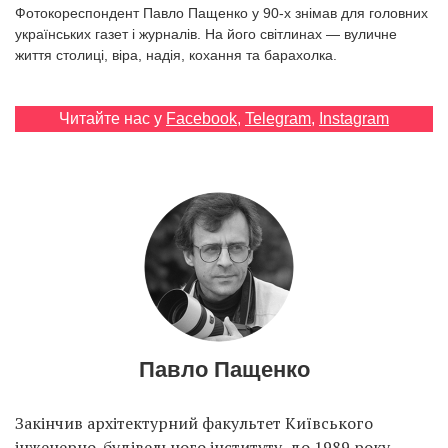
Prize
Фотокореспондент Павло Пащенко у 90-х знімав для головних
‘21
українських газет і журналів. На його світлинах — вуличне
життя столиці, віра, надія, кохання та барахолка.
Читайте нас у
Facebook
,
Telegram
,
Instagram
RU
EN
Павло Пащенко
Закінчив архітектурний факультет Київського
інженерно-будівельного інституту, до 1989 року