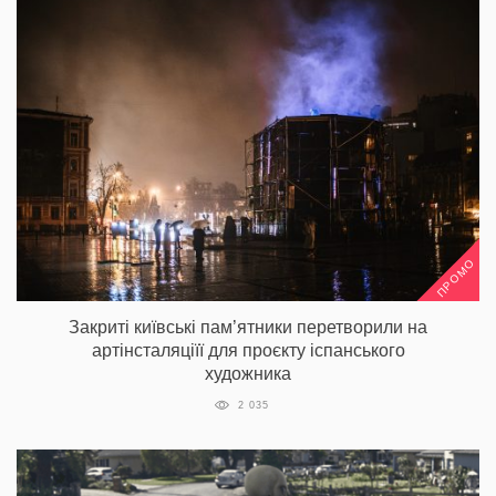
ПРОМО
Закриті київські пам’ятники перетворили на
артінсталяціїї для проєкту іспанського
художника
2 035