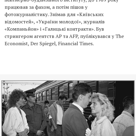
працював за фахом, а потім пішов у
фотожурналістику. Знімав для «Київських
відомостей», «України молодої», журналів
«Компаньйон» і «Галицькі контракти». Був
стрингером агентств AP та AFP, публікувався у The
Economist, Der Spiegel, Financial Times.