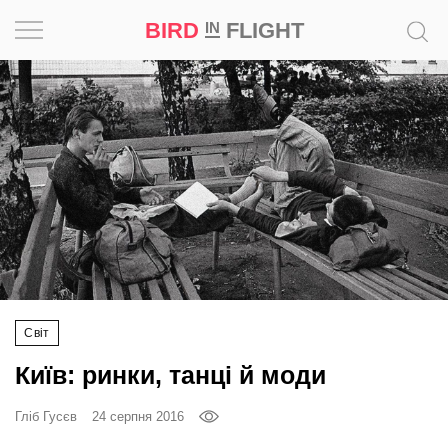
BIRD
FLIGHT
IN
Натхнення
Фотопроєкт
Новини
Світ
Архітектура
Світ
Професія
Київ: ринки, танці й моди
Bird
in
Гліб Гусєв
24 серпня 2016
Flight