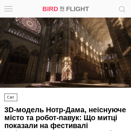
BIRD
FLIGHT
IN
Натхнення
Фотопроєкт
Новини
Світ
Архітектура
Світ
Професія
3D-модель Нотр-Дама, неіснуюче
Bird
місто та робот-павук: Що митці
in
показали на фестивалі
Flight