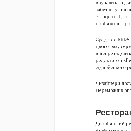
вручають за диз
забезпечує визн
ста країн. Цьог
порівняння: ро
Суддями RBDA с
цього разу сер
віцепрезидентка
редакторка Elle
сіднейського ре
Дизайнери пода
Переможців ого
Ресторан 
Дворівневий ре
Архітектори ст