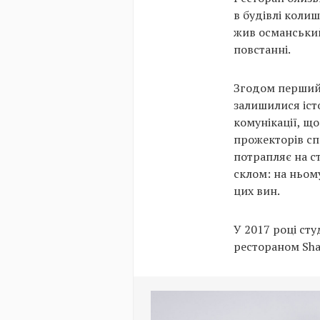
в будівлі колиш
жив османський 
повстанні.
Згодом перший 
залишилися істо
комунікації, що
прожекторів спо
потрапляє на с
склом: на ньом
цих вин.
У 2017 році ст
рестораном Sha