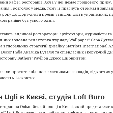
айн кафе і ресторанів. Хоча у неї немає грошового призу,
ання і розголос у медіа, тому її прагнуть отримати заклад
о року до шорт-листа премії увійшли шість українських пр
ком раніше був усього один.
тають впливові ресторатори, архітектори, журналісти та
ед них головна редакторка журналу Wallpaper* Сара Дуглас
 з глобальних стратегій дизайну Marriott International Ал
 Decor India Анаміка Буталія та співвласник і керуючий д
сторану Bathers’ Pavilion Джесс Ширвінгтон.
вали проєкти спільно з власниками закладів, відкритих у 
лосять 14 жовтня.
Ugli в Києві, студія Loft Buro⁠⁠
сторан на Олімпійській площі в Києві, який представляє 
удії Loft Buro називають цей стиль лофтом, в якому вико