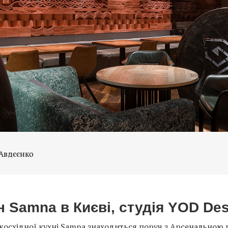
 Авдєєнко
 Samna в Києві, студія YOD Desi
косхідної кухні Samna знаходиться поруч з Арсенальною 