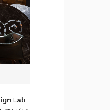
Фото: Андрій Авдєєнко
gn Lab⁠⁠
площею в Києві