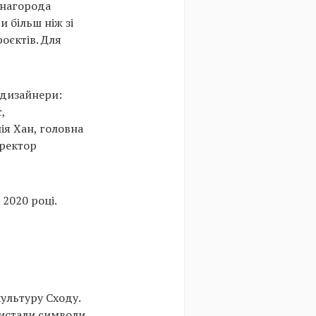
 нагорода
и більш ніж зі
оєктів. Для
 дизайнери:
,
ія Хан, головна
иректор
2020 році.
культуру Сходу.
ристали символи