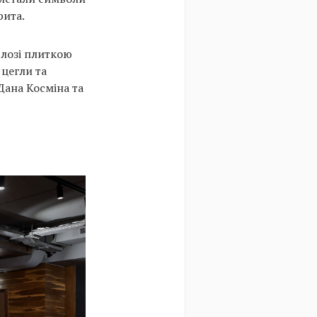
рита.
длозі плиткою
 цегли та
Дана Косміна та