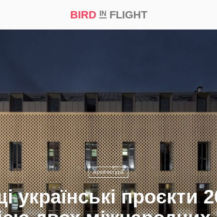
BIRD
FLIGHT
IN
а
Професія
Bird in Flight Prize ‘21
Архітектура
і українські проєкти 2