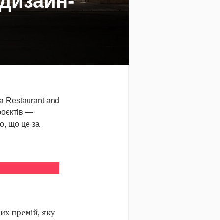
 дизайн-
а Restaurant and
роєктів —
о, що це за
их премій, яку