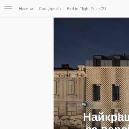
Новини
Спецпроєкт
Bird in Flight Prize ‘21
Натхнення
Фотопроєкт
Новини
Світ
Архітектур
Найкращ