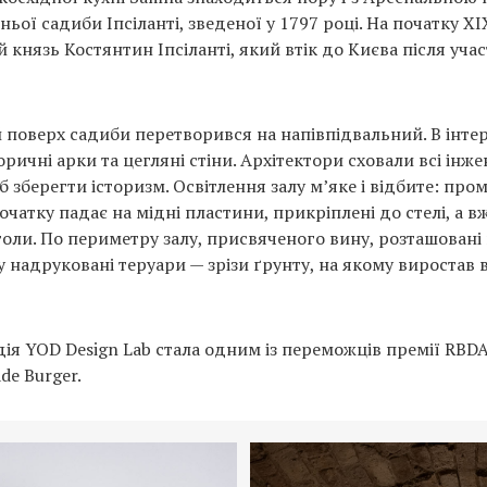
ньої садиби Іпсіланті, зведеної у 1797 році. На початку XI
князь Костянтин Іпсіланті, який втік до Києва після учас
поверх садиби перетворився на напівпідвальний. В інтер
ричні арки та цегляні стіни. Архітектори сховали всі інже
б зберегти історизм. Освітлення залу м’яке і відбите: пром
чатку падає на мідні пластини, прикріплені до стелі, а в
толи. По периметру залу, присвяченого вину, розташовані 
у надруковані теруари — зрізи ґрунту, на якому виростав
удія YOD Design Lab стала одним із переможців премії RBD
de Burger.