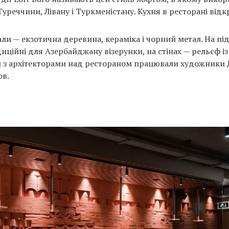
Туреччини, Лівану і Туркменістану. Кухня в ресторані відк
али — екзотична деревина, кераміка і чорний метал. На пі
ційні для Азербайджану візерунки, на стінах — рельєф із
м з архітекторами над рестораном працювали художники 
ов.