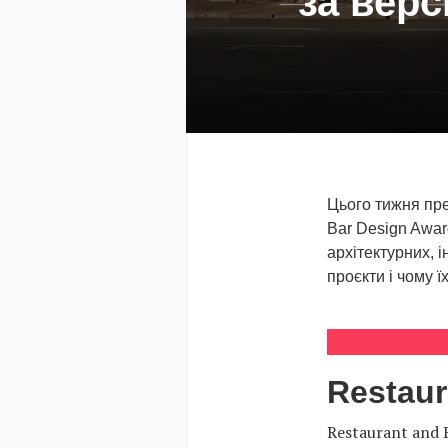
за верс
Цього тижня пре
Bar Design Awar
архітектурних, 
проєкти і чому ї
Restaur
Restaurant and 