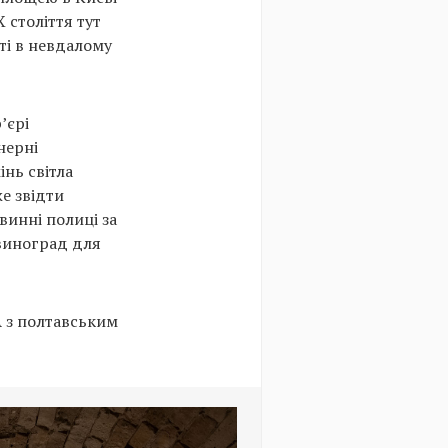
X століття тут
ті в невдалому
’єрі
нерні
інь світла
же звідти
винні полиці за
 виноград для
A з полтавським