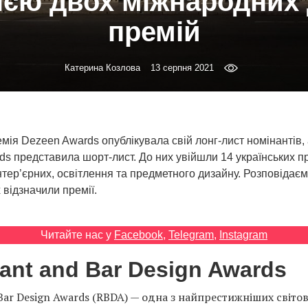
ією двох міжнародних
премій
Катерина Козлова
13 серпня 2021
мія Dezeen Awards опублікувала свій лонг-лист номінантів, 
ds представила шорт-лист. До них увійшли 14 українських п
інтер’єрних, освітлення та предметного дизайну. Розповідаєм
х відзначили премії.
Читайте нас у
Facebook
,
Telegram
,
Instagram
ant and Bar Design Awards
Bar Design Awards (RBDA) — одна з найпрестижніших світов