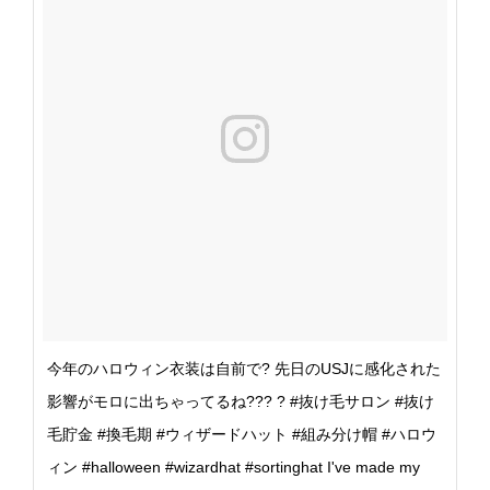
今年のハロウィン衣装は自前で? 先日のUSJに感化された
影響がモロに出ちゃってるね??? ? #抜け毛サロン #抜け
毛貯金 #換毛期 #ウィザードハット #組み分け帽 #ハロウ
ィン #halloween #wizardhat #sortinghat I've made my