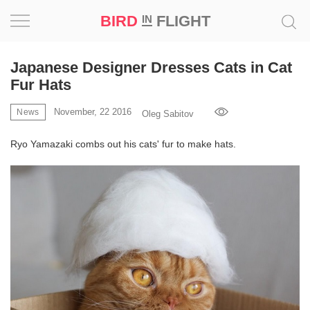
BIRD
FLIGHT
IN
Project
Japanese Designer Dresses Cats in Cat
Fur Hats
Inspiration
November, 22 2016
News
Oleg Sabitov
World
Ryo Yamazaki combs out his cats' fur to make hats.
Profession
Bird
in
Flight
Prize
‘21
News