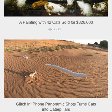
A Painting with 42 Cats Sold for $826,000
1 435
Glitch in iPhone Panoramic Shots Turns Cats
into Caterpillars