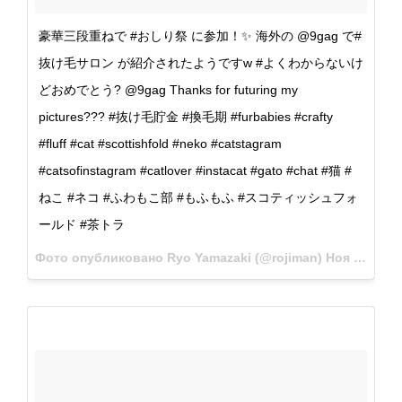
豪華三段重ねで #おしり祭 に参加！✨ 海外の @9gag で#
抜け毛サロン が紹介されたようですw #よくわからないけ
どおめでとう? @9gag Thanks for futuring my
pictures??? #抜け毛貯金 #換毛期 #furbabies #crafty
#fluff #cat #scottishfold #neko #catstagram
#catsofinstagram #catlover #instacat #gato #chat #猫 #
ねこ #ネコ #ふわもこ部 #もふもふ #スコティッシュフォ
ールド #茶トラ
Фото опубликовано Ryo Yamazaki (@rojiman)
Ноя 3 2016 в 9:19 PDT