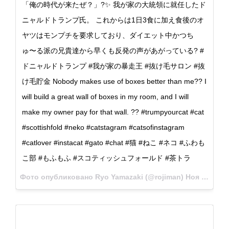
「俺の時代が来たぜ？」?✨ 我が家の大統領に就任したド
ニャルドトランプ氏。 これからは1日3食に加え食後のオ
ヤツはモンプチを要求しており、ダイエット中かつち
ゅ〜る派の兄貴達から早くも反発の声があがっている? #
ドニャルドトランプ #我が家の暴走王 #抜け毛サロン #抜
け毛貯金 Nobody makes use of boxes better than me?? I
will build a great wall of boxes in my room, and I will
make my owner pay for that wall. ?? #trumpyourcat #cat
#scottishfold #neko #catstagram #catsofinstagram
#catlover #instacat #gato #chat #猫 #ねこ #ネコ #ふわも
こ部 #もふもふ #スコティッシュフォールド #茶トラ
Фото опубликовано Ryo Yamazaki (@rojiman)
Ноя 10 2016 в 1:32 PST