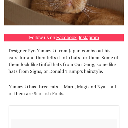
Games
Special
Follow us on
Facebook
,
Instagram
About
us
Designer Ryo Yamazaki from Japan combs out his
cats’ fur and then felts it into hats for them. Some of
them look like tinfoil hats from Our Gang, some like
hats from Signs, or Donald Trump’s hairstyle.
Yamazaki has three cats — Maru, Mugi and Nya — all
RU
UA
of them are Scottish Folds.