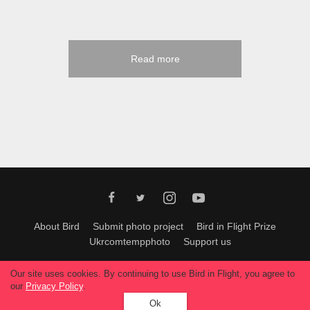
Read more
About Bird
Submit photo project
Bird in Flight Prize
Ukrcomtempphoto
Support us
All materials can be used only with permission of Bird In Flight
editors
.
Our site uses cookies. By continuing to use Bird in Flight, you agree to
© 2026, Bird In Flight.
our
Privacy Policy
.
All rights reserved.
Ok