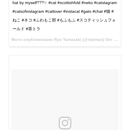
hat by myself???✨ #cat #scottishfold #neko #catstagram
#catsofinstagram #catlover #instacat #gato #chat #猫 #
ねこ #ネコ #ふわもこ部 #もふもふ #スコティッシュフォ
ールド #茶トラ
Фото опубликовано Ryo Yamazaki (@rojiman)
Окт 17 2016 в 9:06 PDT