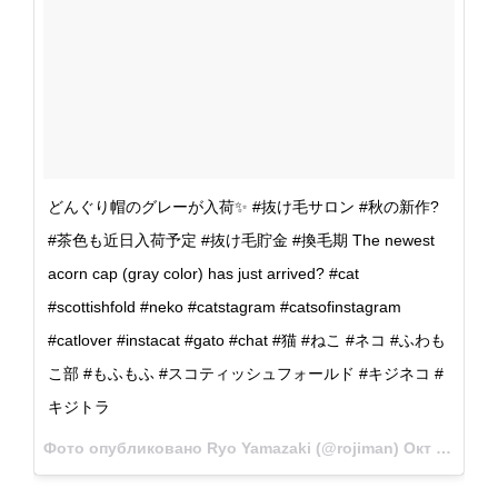
どんぐり帽のグレーが入荷✨ #抜け毛サロン #秋の新作?
#茶色も近日入荷予定 #抜け毛貯金 #換毛期 The newest
acorn cap (gray color) has just arrived? #cat
#scottishfold #neko #catstagram #catsofinstagram
#catlover #instacat #gato #chat #猫 #ねこ #ネコ #ふわも
こ部 #もふもふ #スコティッシュフォールド #キジネコ #
キジトラ
Фото опубликовано Ryo Yamazaki (@rojiman)
Окт 16 2016 в 6:02 PDT