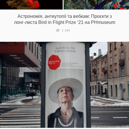
Prize
‘21
Астрономія, антиутопії та вебкам: Проєкти з
лонг-листа Bird in Flight Prize ‘21 на PHmuseum
1 184
RU
EN