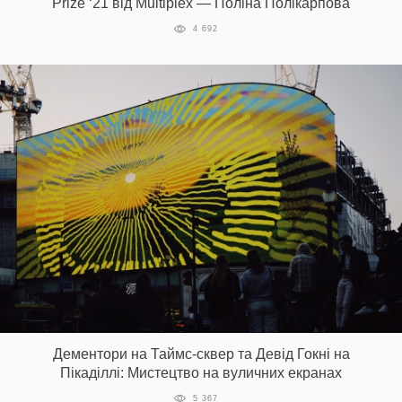
Prize ‘21 від Multiplex — Поліна Полікарпова
4 692
Дементори на Таймс-сквер та Девід Гокні на
Пікаділлі: Мистецтво на вуличних екранах
5 367