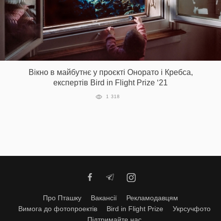
Вікно в майбутнє у проєкті Онорато і Кребса,
експертів Bird in Flight Prize ‘21
1 318
Про Пташку
Вакансії
Рекламодавцям
Вимога до фотопроектів
Bird in Flight Prize
Укрсучфото
Підтримайте нас