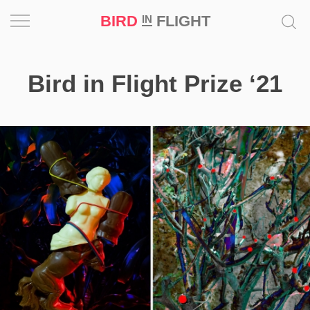
BIRD
FLIGHT
IN
Натхнення
Bird in Flight Prize ‘21
Фотопроєкт
Новини
Світ
Архітектура
Професія
Bird
in
Flight