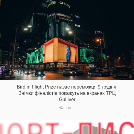
Bird in Flight Prize назве переможця 9 грудня.
Знімки фіналістів покажуть на екранах ТРЦ
Gulliver
810