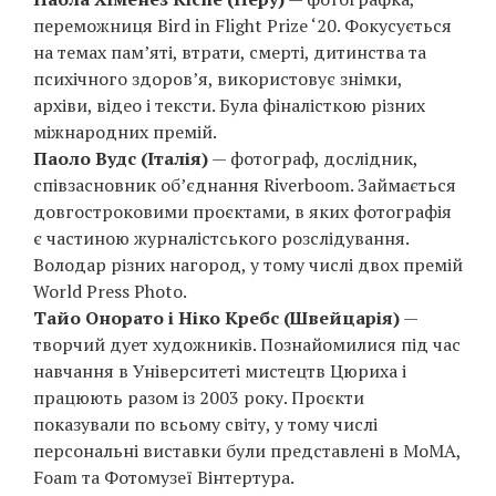
переможниця Bird in Flight Prize ‘20. Фокусується
на темах пам’яті, втрати, смерті, дитинства та
психічного здоров’я, використовує знімки,
архіви, відео і тексти. Була фіналісткою різних
міжнародних премій.
Паоло Вудс (Італія)
— фотограф, дослідник,
співзасновник об’єднання Riverboom. Займається
довгостроковими проєктами, в яких фотографія
є частиною журналістського розслідування.
Володар різних нагород, у тому числі двох премій
World Press Photo.
Тайо Онорато і Ніко Кребс (Швейцарія)
—
творчий дует художників. Познайомилися під час
навчання в Університеті мистецтв Цюриха і
працюють разом із 2003 року. Проєкти
показували по всьому світу, у тому числі
персональні виставки були представлені в МoМА,
Foam та Фотомузеї Вінтертура.