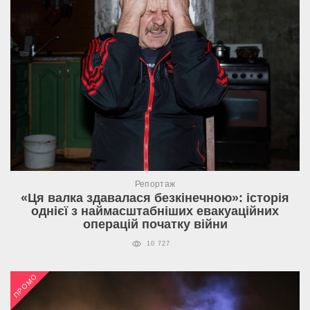
Репортаж
«Ця валка здавалася безкінечною»: історія
однієї з наймасштабніших евакуаційних
операцій початку війни
10 727
ПРОМО