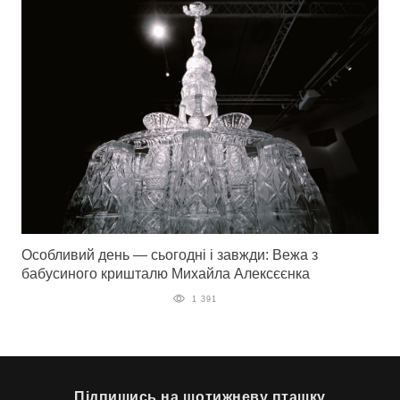
Особливий день — сьогодні і завжди: Вежа з
бабусиного кришталю Михайла Алексєєнка
1 391
Підпишись на щотижневу пташку