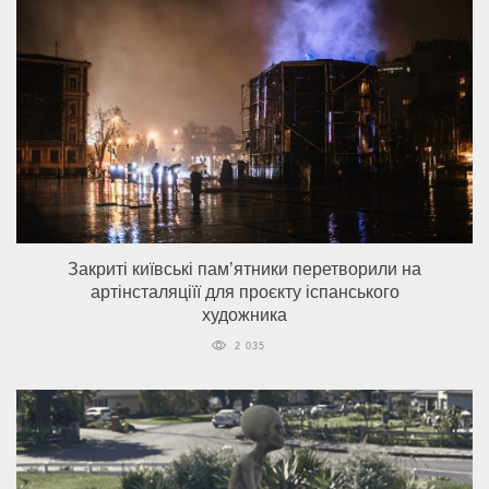
Закриті київські пам’ятники перетворили на
артінсталяціїї для проєкту іспанського
художника
2 035