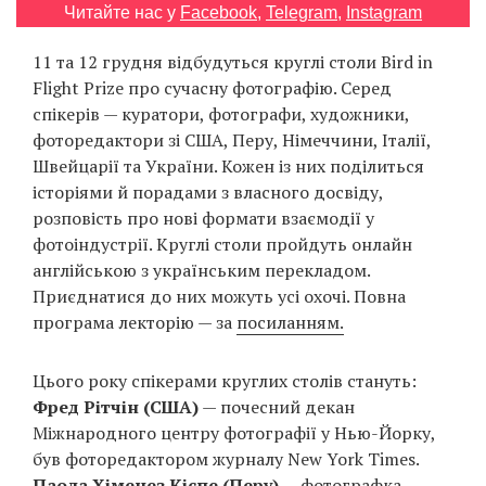
Prize
Читайте нас у
Facebook
,
Telegram
,
Instagram
‘21
11 та 12 грудня відбудуться круглі столи Bird in
Flight Prize про сучасну фотографію. Серед
спікерів — куратори, фотографи, художники,
фоторедактори зі США, Перу, Німеччини, Італії,
Швейцарії та України. Кожен із них поділиться
історіями й порадами з власного досвіду,
RU
EN
розповість про нові формати взаємодії у
фотоіндустрії. Круглі столи пройдуть онлайн
англійською з українським перекладом.
Приєднатися до них можуть усі охочі. Повна
програма лекторію — за
посиланням.
Цього року спікерами круглих столів стануть:
Фред Рітчін (США)
— почесний декан
Міжнародного центру фотографії у Нью-Йорку,
був фоторедактором журналу New York Times.
Паола Хіменез Кіспе (Перу)
— фотографка,