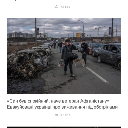
73 579
«Син був спокійний, наче ветеран Афганістану»:
Евакуйовані українці про виживання під обстрілами
97 957