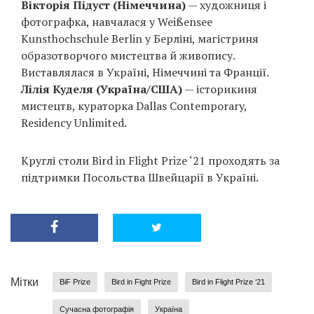
Вікторія Підуст (Німеччина)
— художниця і
фотографка, навчалася у Weißensee
Kunsthochschule Berlin у Берліні, магістриня
образотворчого мистецтва й живопису.
Виставлялася в Україні, Німеччині та Франції.
Лілія Куделя (Україна/США)
— історикиня
мистецтв, кураторка Dallas Contemporary,
Residency Unlimited.
Круглі столи Bird in Flight Prize ‘21 проходять за
підтримки Посольства Швейцарії в Україні.
Мітки
BiF Prize
Bird in Fight Prize
Bird in Flight Prize ‘21
Сучасна фотографія
Україна