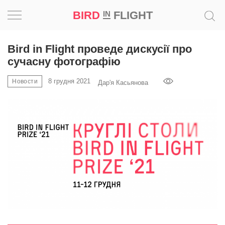
BIRD
FLIGHT
IN
Натхнення
Bird in Flight проведе дискусії про
сучасну фотографію
Фотопроєкт
8 грудня 2021
Новости
Дар'я Касьянова
Новини
Світ
Архітектура
Професія
Bird
in
Flight