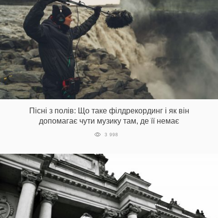
Пісні з полів: Що таке філдрекординг і як він
допомагає чути музику там, де її немає
3 998