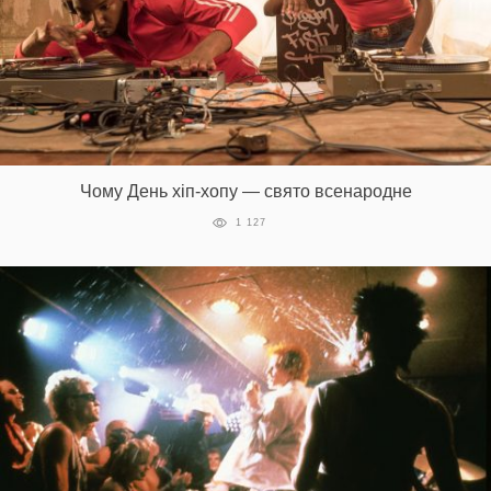
Чому День хіп-хопу — свято всенародне
1 127