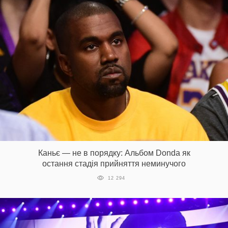
Каньє — не в порядку: Альбом Donda як
остання стадія прийняття неминучого
12 294