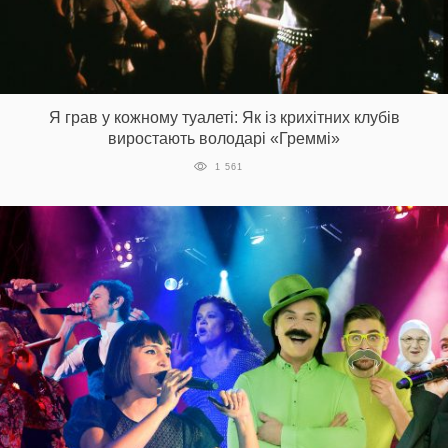
Я грав у кожному туалеті: Як із крихітних клубів
виростають володарі «Греммі»
1 561