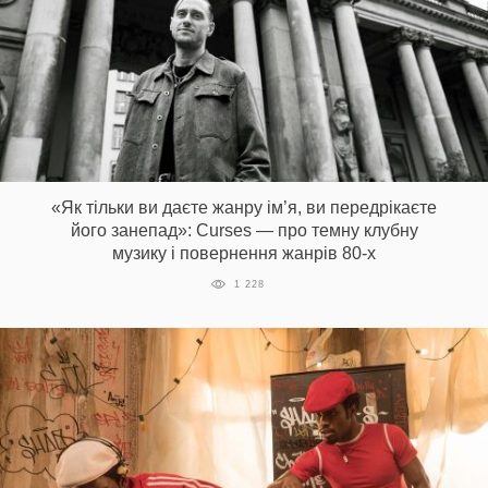
«Як тільки ви даєте жанру ім’я, ви передрікаєте
його занепад»: Curses — про темну клубну
музику і повернення жанрів 80-х
1 228