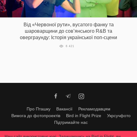
Від «Червоної рути», вусатого фанку та
шароварщини до сов’янського R&B та
оверграунду: Історія української поп-сцени
6 421
Про Пташку
Вакансії
Рекламодавцям
Вимога до фотопроектів
Bird in Flight Prize
Укрсучфото
Підтримайте нас
Будь-яке використання матеріалів допускається тільки за згодою
Наш сайт використовує кукі. Залишаючись на Bird in Flight, ви