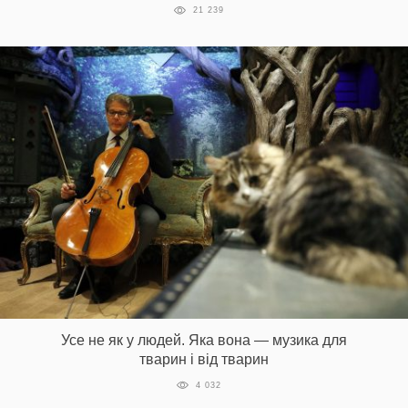
21 239
Усе не як у людей. Яка вона — музика для
тварин і від тварин
4 032