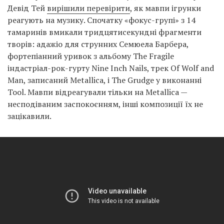
Девід Тей
вирішили перевірити
, як мавпи ігрунки
реагують на музику. Спочатку «фокус-групі» з 14
тамаринів вмикали тридцятисекундні фрагменти
творів: адажіо для струнних Семюела Барбера,
фортепіанний уривок з альбому The Fragile
індастріал-рок-гурту Nine Inch Nails, трек Of Wolf and
Man, записаний Metallica, і The Grudge у виконанні
Tool. Мавпи відреагували тільки на Metallica —
несподіваним заспокоєнням, інші композиції їх не
зацікавили.