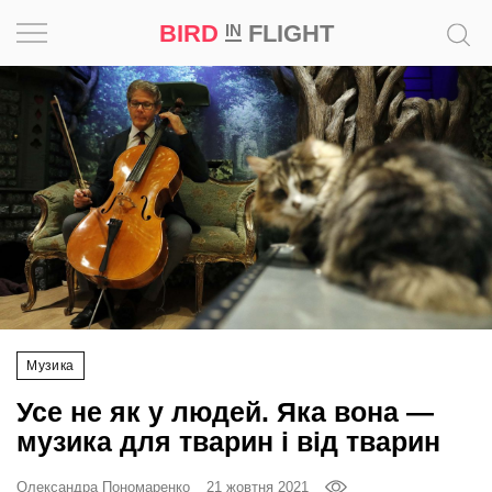
BIRD
FLIGHT
IN
Натхнення
Фотопроєкт
Новини
Світ
Архітектура
Музика
Професія
Усе не як у людей. Яка вона —
Bird
музика для тварин і від тварин
in
Flight
Олександра Пономаренко
21 жовтня 2021