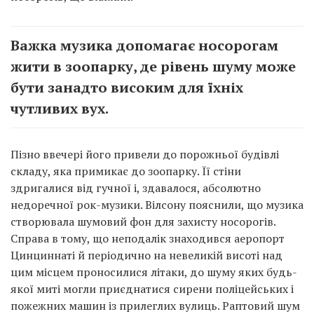
Важка музика допомагає носорогам
жити в зоопарку, де рівень шуму може
бути занадто високим для їхніх
чутливих вух.
Пізно ввечері його привели до порожньої будівлі
складу, яка примикає до зоопарку. Її стіни
здригалися від гучної і, здавалося, абсолютно
недоречної рок-музики. Вілсону пояснили, що музика
створювала шумовий фон для захисту носорогів.
Справа в тому, що неподалік знаходився аеропорт
Цинциннаті й періодично на невеликій висоті над
цим місцем проносилися літаки, до шуму яких будь-
якої миті могли приєднатися сирени поліцейських і
пожежних машин із прилеглих вулиць. Раптовий шум