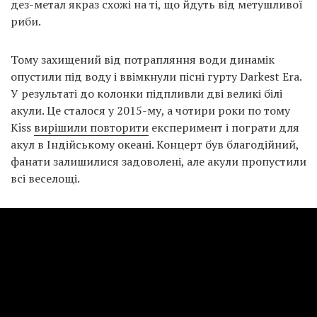
дез-метал якраз схожі на ті, що йдуть від метушливої
риби.
Тому захищений від потрапляння води динамік
опустили під воду і ввімкнули пісні гурту Darkest Era.
У результаті до колонки підпливли дві великі білі
акули. Це сталося у 2015-му, а чотири роки по тому
Kiss
вирішили повторити
експеримент і пограти для
акул в Індійському океані. Концерт був благодійний,
фанати залишилися задоволені, але акули пропустили
всі веселощі.