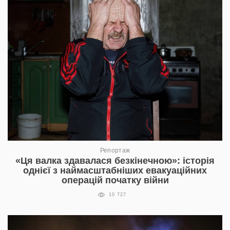
Репортаж
«Ця валка здавалася безкінечною»: історія
однієї з наймасштабніших евакуаційних
операцій початку війни
10 727