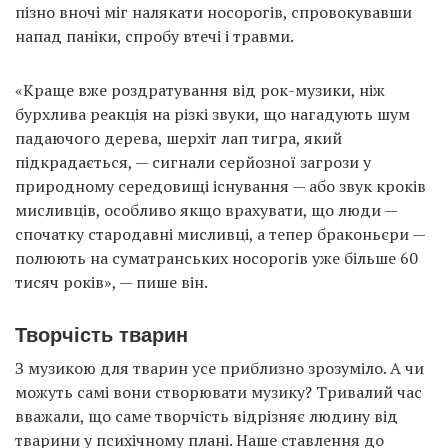
пізно вночі міг налякати носорогів, спровокувавши
напад паніки, спробу втечі і травми.
«Краще вже роздратування від рок-музики, ніж
бурхлива реакція на різкі звуки, що нагадують шум
падаючого дерева, шерхіт лап тигра, який
підкрадається, — сигнали серйозної загрози у
природному середовищі існування — або звук кроків
мисливців, особливо якщо врахувати, що люди —
спочатку стародавні мисливці, а тепер браконьєри —
полюють на суматранських носорогів уже більше 60
тисяч років», — пише він.
Творчість тварин
З музикою для тварин усе приблизно зрозуміло. А чи
можуть самі вони створювати музику? Тривалий час
вважали, що саме творчість відрізняє людину від
тварини у психічному плані. Наше ставлення до