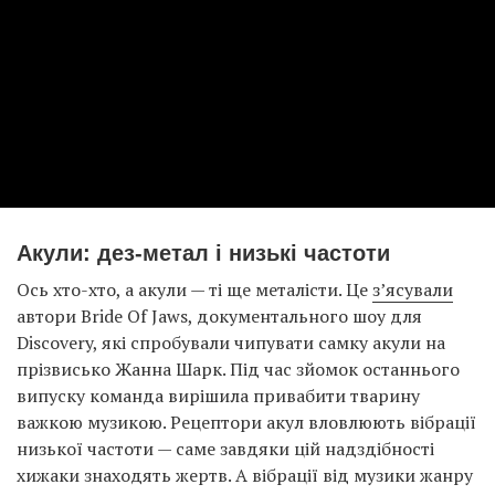
Акули: дез-метал і низькі частоти
Ось хто-хто, а акули — ті ще металісти. Це
з’ясували
автори Bride Of Jaws, документального шоу для
Discovery, які спробували чипувати самку акули на
прізвисько Жанна Шарк. Під час зйомок останнього
випуску команда вирішила привабити тварину
важкою музикою. Рецептори акул вловлюють вібрації
низької частоти — саме завдяки цій надздібності
хижаки знаходять жертв. А вібрації від музики жанру