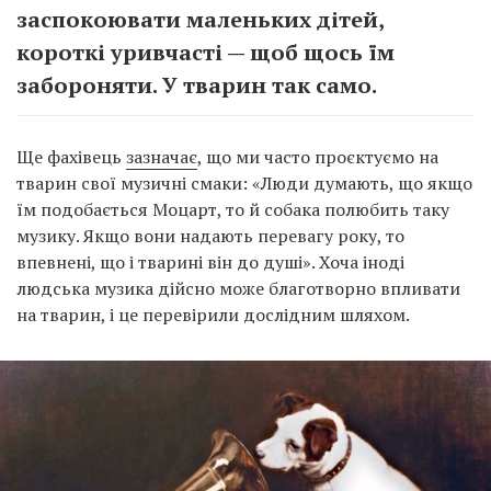
заспокоювати маленьких дітей,
короткі уривчасті — щоб щось їм
забороняти. У тварин так само.
Ще фахівець
зазначає
, що ми часто проєктуємо на
тварин свої музичні смаки: «Люди думають, що якщо
їм подобається Моцарт, то й собака полюбить таку
музику. Якщо вони надають перевагу року, то
впевнені, що і тварині він до душі». Хоча іноді
людська музика дійсно може благотворно впливати
на тварин, і це перевірили дослідним шляхом.