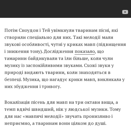
Потім Сноудон і Тей увімкнули тваринам пісні, які
створили спеціально для них. Такі мелодії мали
звукові особливості, чутні у криках мавп (підвищення
і зниження тону). Дослідження
показало
, що
тамарини байдикували та їли більше, коли чули
музику із заспокійливими звуками. Схожі звуки у
природі видають тварини, коли знаходяться в
безпеці. Музика, що нагадує крики мавп, викликала у
них збудження і тривогу.
Вокалізація пісень для мавп на три октави вища, а
темп вдвічі швидший, ніж у людської музики. Тому
для нас «мавпячі мелодії» звучать пронизливо і
неприємно, а тваринам вони цілком до душі.