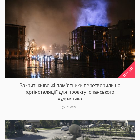
ПРОМО
Закриті київські пам’ятники перетворили на
артінсталяціїї для проєкту іспанського
художника
2 035