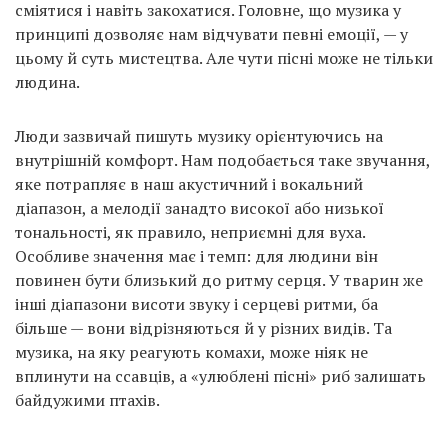
сміятися і навіть закохатися. Головне, що музика у
принципі дозволяє нам відчувати певні емоції, — у
цьому й суть мистецтва. Але чути пісні може не тільки
людина.
Люди зазвичай пишуть музику орієнтуючись на
внутрішній комфорт. Нам подобається таке звучання,
яке потрапляє в наш акустичний і вокальний
діапазон, а мелодії занадто високої або низької
тональності, як правило, неприємні для вуха.
Особливе значення має і темп: для людини він
повинен бути близький до ритму серця. У тварин же
інші діапазони висоти звуку і серцеві ритми, ба
більше — вони відрізняються й у різних видів. Та
музика, на яку реагують комахи, може ніяк не
вплинути на ссавців, а «улюблені пісні» риб залишать
байдужими птахів.