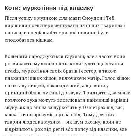
Коти: муркотіння під класику
Після успіху з музикою для мавп Сноудон і Тей
вирішили поекспериментувати на інших тваринах і
написали спеціальні твори, які повинні були
сподобатися кішкам.
Кошенята народжуються глухими, але з часом вони
розвивають музикальність, коли чують щебетання
птахів, муркотіння своїх братів і сестер, а також
нявкання інших кішок, включаючи матір. Голос кішок
на октаву вищий, ніж людський, а ще вони у
принципі більш чутливі до звуку. Тридцять два м’язи
котячого вуха можуть вловлювати найменші варіації
звуку: якщо миша зашурхотить у 10 метрах від вас,
кішка точно зрозуміє, що на обід. Тому для цих
тварин людська музика — як шум океану, вони не
відрізняють рок від реггі або попсу від класики, але