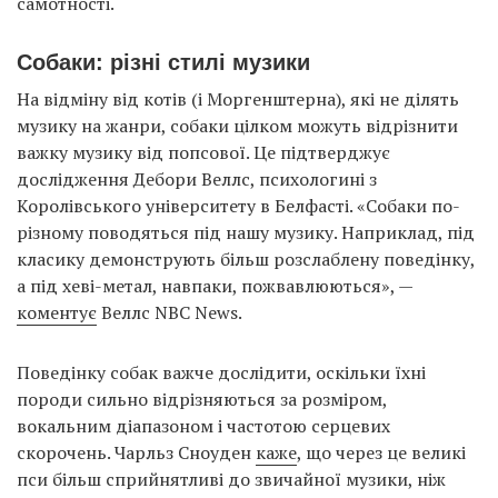
самотності.
Собаки: різні стилі музики
На відміну від котів (і Моргенштерна), які не ділять
музику на жанри, собаки цілком можуть відрізнити
важку музику від попсової. Це підтверджує
дослідження Дебори Веллс, психологині з
Королівського університету в Белфасті. «Собаки по-
різному поводяться під нашу музику. Наприклад, під
класику демонструють більш розслаблену поведінку,
а під хеві-метал, навпаки, пожвавлюються», —
коментує
Веллс NBC News.
Поведінку собак важче дослідити, оскільки їхні
породи сильно відрізняються за розміром,
вокальним діапазоном і частотою серцевих
скорочень. Чарльз Сноуден
каже
, що через це великі
пси більш сприйнятливі до звичайної музики, ніж