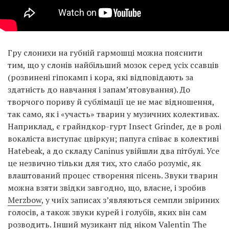
Гру слонихи на губній гармошці можна пояснити
тим, що у слонів найбільший мозок серед усіх ссавців
(розвинені гіпокамп і кора, які відповідають за
здатність до навчання і запам’ятовування). До
творчого пориву й сублімації це не має відношення,
так само, як і «участь» тварин у музичних колективах.
Наприклад, є грайндкор-гурт Insect Grinder, де в ролі
вокаліста виступає цвіркун; папуга співає в колективі
Hatebeak, а до складу Caninus увійшли два пітбулі. Усе
це незвично тільки для тих, хто слабо розуміє, як
влаштований процес створення пісень. Звуки тварин
можна взяти звідки завгодно, що, власне, і зробив
Merzbow
, у чиїх записах з’являються семпли звіриних
голосів, а також звуки курей і голубів, яких він сам
розводить
. Інший музикант під ніком Valentin The