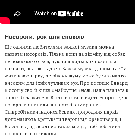
Носороги: рок для спокою
Ще одними любителями важкої музики можна
назвати носорогів. Тільки вони на відміну від собак
не пожвавлюються, чуючи швидкі композиції, а
навпаки, осягають дзен. Важка музика допомагає їм
жити в зоопарку, де рівень шуму може бути занадто
високим для їхніх чутливих вух. Про це
пише
Едвард
Вілсон у своїй книзі «Майбутнє Землі. Наша планета в
боротьбі за життя». В одній із глав йдеться про те, як
носороги опинилися на межі вимирання.
Співробітники індонезійських природних парків
допомагають врятувати тварин від браконьєрів, і
Вілсон відвідав одне з таких місць, щоб побачити
носорогів, що вижили.