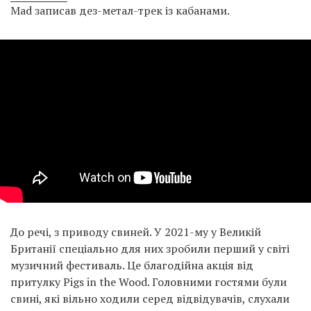
Mad записав дез-метал-трек із кабанами.
До речі, з приводу свиней. У 2021-му у Великій
Британії спеціально для них зробили перший у світі
музичний фестиваль. Це благодійна акція від
притулку Pigs in the Wood. Головними гостями були
свині, які вільно ходили серед відвідувачів, слухали