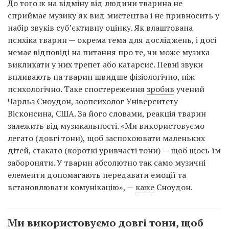
До того ж на відміну від людини тварина не
сприймає музику як вид мистецтва і не привносить у
набір звуків суб’єктивну оцінку. Як влаштована
психіка тварин — окрема тема для досліджень, і досі
немає відповіді на питання про те, чи може музика
викликати у них трепет або катарсис. Певні звуки
впливають на тварин швидше фізіологічно, ніж
психологічно. Таке спостереження
зробив
учений
Чарльз Сноудон, зоопсихолог Університету
Вісконсина, США. За його словами, реакція тварин
залежить від музикальності. «Ми використовуємо
легато (довгі тони), щоб заспокоювати маленьких
дітей, стакато (короткі уривчасті тони) — щоб щось їм
забороняти. У тварин абсолютно так само музичні
елементи допомагають передавати емоції та
встановлювати комунікацію», —
каже
Сноудон.
Ми використовуємо довгі тони, щоб