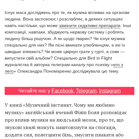
Prize
‘21
Існує маса досліджень про те, як музика впливає на організм
людини. Вона заспокоює і розслабляє, в деяких ситуаціях
навіть настільки, що може
замінити седативні препарати
. Інші
композиції, навпаки, збуджують нервову систему і роблять
людину більш рішучою. А як щодо тварин? Чи існує музика
спеціально для них? Які пісні вмикати улюбленцям, а які їх
швидше злякають? Чи може цвіркун грати у гурті, а сови —
RU
EN
випустити свій альбом? Спеціально для Bird in Flight
журналістка й авторка телеграм-каналу про психіку «
его з
лего
» Олександра Пономаренко досліджувала цю тему.
Читайте нас у
Facebook
,
Telegram
,
Instagram
У книзі «Музичний інстинкт. Чому ми любимо
музику» англійський вчений Філіп Болл розповідає
про вплив музики на людський мозок, про те, що
звукові хвилі можуть наштовхнути на спогади,
додати сил, полегшити біль, змусити плакати або