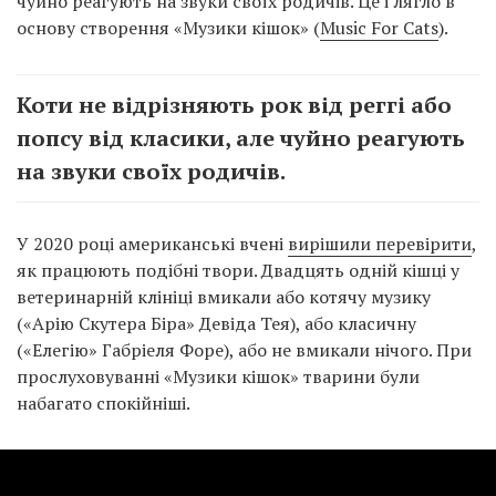
чуйно реагують на звуки своїх родичів. Це і лягло в
основу створення «Музики кішок» (
Music For Cats
).
Коти не відрізняють рок від реггі або
попсу від класики, але чуйно реагують
на звуки своїх родичів.
У 2020 році американські вчені
вирішили перевірити
,
як працюють подібні твори. Двадцять одній кішці у
ветеринарній клініці вмикали або котячу музику
(«Арію Скутера Біра» Девіда Тея), або класичну
(«Елегію» Габріеля Форе), або не вмикали нічого. При
прослуховуванні «Музики кішок» тварини були
набагато спокійніші.