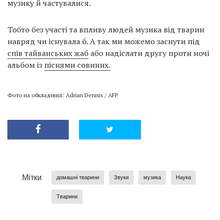
музику й частувалися.
Тобто без участі та впливу людей музика від тварин
навряд чи існувала б. А так ми можемо заснути під
спів тайванських жаб
або надіслати другу проти ночі
альбом із
піснями совиних.
Фото на обкладинці: Adrian Dennis / AFP
Мітки
домашні тварини
Звуки
музика
Наука
Тварини