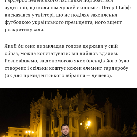
аудиторії, що коли німецький економіст Пітер Шифф
висказався
у твіттері, що не поділяє захоплення
футболкою українського президента, його вщент
розкритикували.
Який би сенс не закладав голова держави у свій
образ, можна констатувати: він вийшов вдалим.
Розповідаємо, за допомогою яких брендів його було
створено і скільки коштує кожен елемент гардеробу
(як для президентського вбрання — дешево).