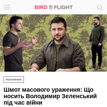
BIRD
FLIGHT
IN
Натхнення
Фотопроєкт
Новини
Світ
Архітектура
Натхнення
Професія
Шмот масового ураження: Що
Bird
носить Володимир Зеленський
in
під час війни
Flight