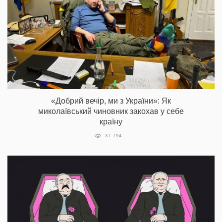
«Добрий вечір, ми з України»: Як
миколаївський чиновник закохав у себе
країну
37 794