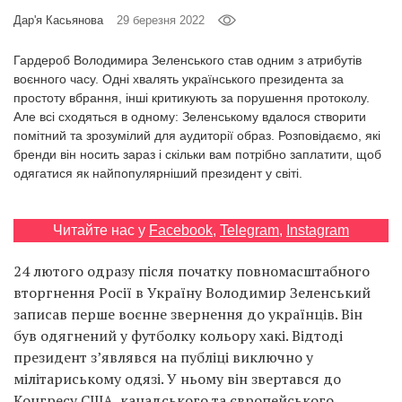
Prize
Дар'я Касьянова
29 березня 2022
‘21
Гардероб Володимира Зеленського став одним з атрибутів
воєнного часу. Одні хвалять українського президента за
простоту вбрання, інші критикують за порушення протоколу.
Але всі сходяться в одному: Зеленському вдалося створити
помітний та зрозумілий для аудиторії образ. Розповідаємо, які
бренди він носить зараз і скільки вам потрібно заплатити, щоб
RU
EN
одягатися як найпопулярніший президент у світі.
Читайте нас у
Facebook
,
Telegram
,
Instagram
24 лютого одразу після початку повномасштабного
вторгнення Росії в Україну Володимир Зеленський
записав перше воєнне звернення до українців. Він
був одягнений у футболку кольору хакі. Відтоді
президент з’являвся на публіці виключно у
мілітариському одязі. У ньому він звертався до
Конгресу США, канадського та європейського