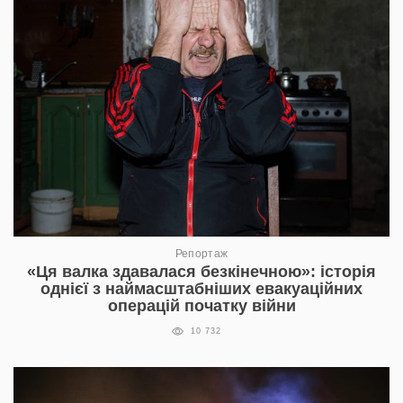
Репортаж
«Ця валка здавалася безкінечною»: історія
однієї з наймасштабніших евакуаційних
операцій початку війни
10 732