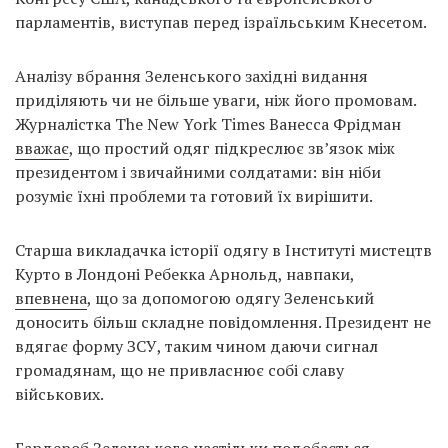
парламентів, виступав перед ізраїльським Кнесетом.
Аналізу вбрання Зеленського західні видання
приділяють чи не більше уваги, ніж його промовам.
Журналістка The New York Times Ванесса Фрідман
вважає
, що простий одяг підкреслює зв’язок між
президентом і звичайними солдатами: він ніби
розуміє їхні проблеми та готовий їх вирішити.
Старша викладачка історії одягу в Інституті мистецтв
Курто в Лондоні Ребекка Арнольд, навпаки,
впевнена
, що за допомогою одягу Зеленський
доносить більш складне повідомлення. Президент не
вдягає форму ЗСУ, таким чином даючи сигнал
громадянам, що не привласнює собі славу
військових.
Гардероб Зеленського настільки подобається