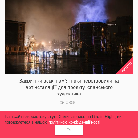
ПРОМО
Закриті київські пам’ятники перетворили на
артінсталяціїї для проєкту іспанського
художника
2 036
Наш сайт використовує кукі. Залишаючись на Bird in Flight, ви
погоджуєтеся з нашою
політикою конфіденційності
.
Ок