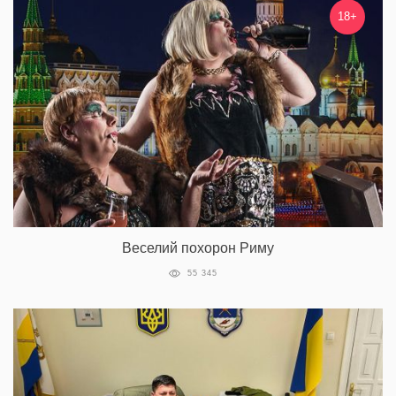
18+
Веселий похорон Риму
55 345