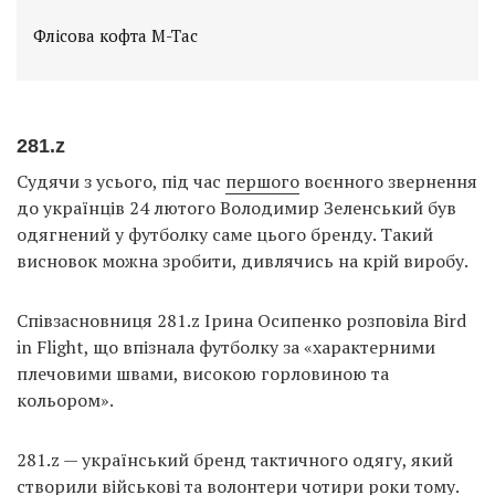
Флісова кофта M-Tac
281.z
Судячи з усього, під час
першого
воєнного звернення
до українців 24 лютого Володимир Зеленський був
одягнений у футболку саме цього бренду. Такий
висновок можна зробити, дивлячись на крій виробу.
Співзасновниця 281.z Ірина Осипенко розповіла Bird
in Flight, що впізнала футболку за «характерними
плечовими швами, високою горловиною та
кольором».
281.z — український бренд тактичного одягу, який
створили військові та волонтери чотири роки тому.