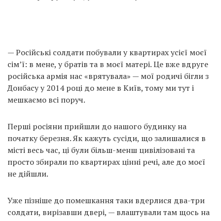
— Російські солдати побували у квартирах усієї моєї
сім’ї: в мене, у братів та в моєї матері. Це вже вдруге
російська армія нас «врятувала» — мої родичі бігли з
Донбасу у 2014 році до мене в Київ, тому ми тут і
мешкаємо всі поруч.
Перші росіяни прийшли до нашого будинку на
початку березня. Як кажуть сусіди, що залишалися в
місті весь час, ці були більш-менш цивілізовані та
просто збирали по квартирах цінні речі, але до моєї
не дійшли.
Уже пізніше до помешкання таки вдерлися два-три
солдати, вирізавши двері, — влаштували там щось на