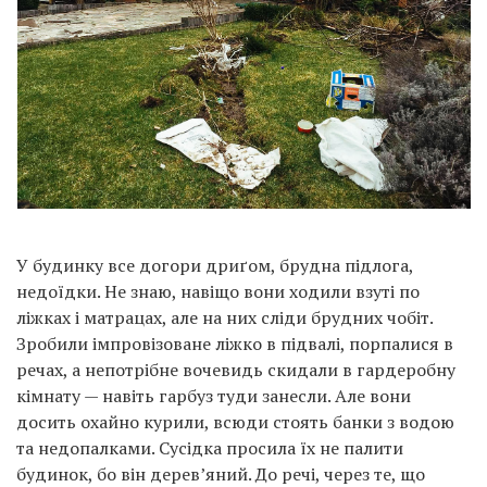
У будинку все догори дриґом, брудна підлога,
недоїдки. Не знаю, навіщо вони ходили взуті по
ліжках і матрацах, але на них сліди брудних чобіт.
Зробили імпровізоване ліжко в підвалі, порпалися в
речах, а непотрібне вочевидь скидали в гардеробну
кімнату — навіть гарбуз туди занесли. Але вони
досить охайно курили, всюди стоять банки з водою
та недопалками. Сусідка просила їх не палити
будинок, бо він дерев’яний. До речі, через те, що