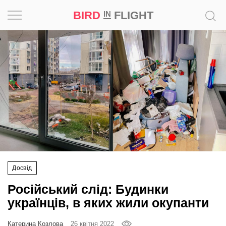
BIRD
FLIGHT
IN
Натхнення
Фотопроєкт
Новини
Світ
Архітектура
Досвід
Професія
Російський слід: Будинки
Bird
українців, в яких жили окупанти
in
Flight
Катерина Козлова
26 квітня 2022