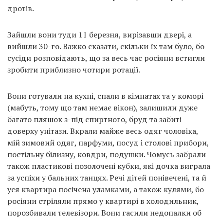
дротів.
Зайшли вони туди 11 березня, вирізавши двері, а
вийшли 30-го. Важко сказати, скільки їх там було, бо
сусіди розповідають, що за весь час росіяни встигли
зробити приблизно чотири ротації.
Вони готували на кухні, спали в кімнатах та у коморі
(мабуть, тому що там немає вікон), залишили дуже
багато пляшок з-під спиртного, бруд та забиті
доверху унітази. Вкрали майже весь одяг чоловіка,
мій зимовий одяг, парфуми, посуд і столові прибори,
постільну білизну, ковдри, подушки. Чомусь забрали
також пластикові позолочені кубки, які дочка виграла
за успіхи у бальних танцях. Речі дітей понівечені, та й
уся квартира посічена уламками, а також кулями, бо
росіяни стріляли прямо у квартирі в холодильник,
порозбивали телевізори. Вони гасили недопалки об