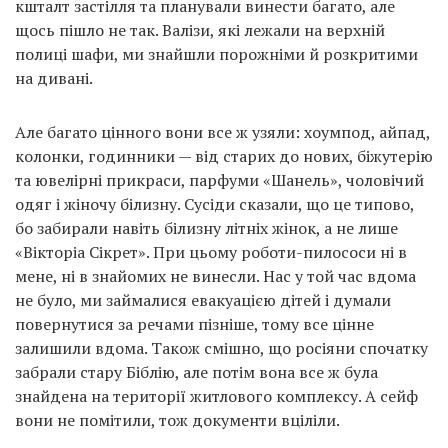
кшталт застілля та планували винести багато, але
щось пішло не так. Валізи, які лежали на верхній
полиці шафи, ми знайшли порожніми й розкритими
на дивані.
Але багато цінного вони все ж узяли: хоумпод, айпад,
колонки, годинники — від старих до нових, біжутерію
та ювелірні прикраси, парфуми «Шанель», чоловічий
одяг і жіночу білизну. Сусіди сказали, що це типово,
бо забирали навіть білизну літніх жінок, а не лише
«Вікторіа Сікрет». При цьому роботи-пилососи ні в
мене, ні в знайомих не винесли. Нас у той час вдома
не було, ми займалися евакуацією дітей і думали
повернутися за речами пізніше, тому все цінне
залишили вдома. Також смішно, що росіяни спочатку
забрали стару Біблію, але потім вона все ж була
знайдена на території житлового комплексу. А сейф
вони не помітили, тож документи вціліли.