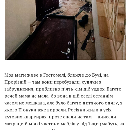
Моя мати живе в Гостомелі, ближче до Бучі, на
Прорізній — там вони перебували, судячи з
забруднення, приблизно п’ять-сім діб удвох. Багато
речей мама не мала, бо вона в цій оселі останнім
часом не мешкала, але було багато дитячого одягу, з
якого її онуки вже виросли. Росіяни жили в усіх
кутових квартирах, проте спали не там — винесли
матраци й м’які частини меблів у під’їзди (мабуть, за