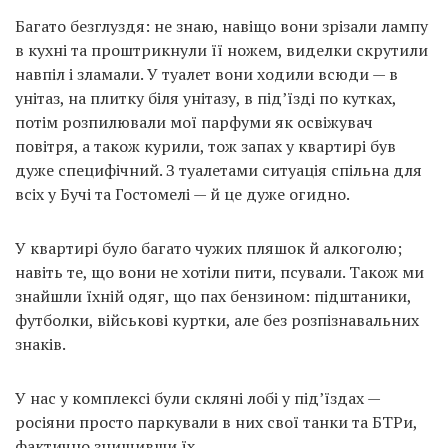
Багато безглуздя: не знаю, навіщо вони зрізали лампу
в кухні та проштрикнули її ножем, виделки скрутили
навпіл і зламали. У туалет вони ходили всюди — в
унітаз, на плитку біля унітазу, в під’їзді по кутках,
потім розпилювали мої парфуми як освіжувач
повітря, а також курили, тож запах у квартирі був
дуже специфічний. З туалетами ситуація спільна для
всіх у Бучі та Гостомелі — й це дуже огидно.
У квартирі було багато чужих пляшок й алкоголю;
навіть те, що вони не хотіли пити, псували. Також ми
знайшли їхній одяг, що пах бензином: підштаники,
футболки, військові куртки, але без розпізнавальних
знаків.
У нас у комплексі були скляні лобі у під’їздах —
росіяни просто паркували в них свої танки та БТРи,
фактично знищивши їх.