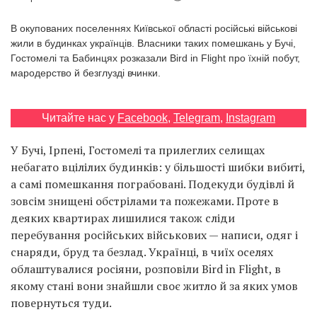
Prize
‘21
В окупованих поселеннях Київської області російські військові
жили в будинках українців. Власники таких помешкань у Бучі,
Гостомелі та Бабинцях розказали Bird in Flight про їхній побут,
мародерство й безглузді вчинки.
Читайте нас у
Facebook
,
Telegram
,
Instagram
RU
EN
У Бучі, Ірпені, Гостомелі та прилеглих селищах
небагато вцілілих будинків: у більшості шибки вибиті,
а самі помешкання пограбовані. Подекуди будівлі й
зовсім знищені обстрілами та пожежами. Проте в
деяких квартирах лишилися також сліди
перебування російських військових — написи, одяг і
снаряди, бруд та безлад. Українці, в чиїх оселях
облаштувалися росіяни, розповіли Bird in Flight, в
якому стані вони знайшли своє житло й за яких умов
повернуться туди.