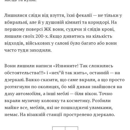
Лишилися сліди від взуття, їхні фекалії — не тільки у
вбиральні, але й у душовій кімнаті та коридорі. На
першому поверсі ЖК вони, судячи зі слідів крові,
лишали своїх 200-х. Якщо дивитись на кількість
відходів, військових у салоні було багато або вони
часто туди заходили.
Вони лишили написи «Извините! Так сложились
обстоятельства!!!» і «нех*й так жить», останній — на
дзеркалі. Важко сказати, що саме вкрали, а що просто
розтягнули по околицях, бо мій диван знайшовся на
даху автомобіля, а інші меблі — біля вікон. Точно
вкрали музичну колонку та косметику. Розбили
майже все, меблів, які не пошкоджені уламками,
немає. На візажній станції прострелено дзеркало.