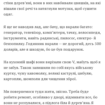
стіни дерев’яні, вони в них навбивали цвяшків, на які
вішали свої речі та натягнули мотузки, щоб сушити
одяг.
Я ще не наводив лад, але бачу, що вкрали багато:
генератор, телевізор, комп’ютери, тачку, велосипеди,
інструменти, навіть радянські, пилосос, електро- й
бензопилку. Годинник вкрали — не дорогий, десь 500
доларів, але я шкодую, бо це був подарунок.
На кухонній шафі вони вирізали свою V, мабуть щоб я
не забув. Також залишили по собі якусь військову
куртку, чужу кавомолку, великі каструлі, цибулю,
картоплю, шомполи для чищення зброї.
Ми повернемося туди жити, звісно. Треба буде
робити ремонт, особливо у дворі, відмивати все, бо
вони не роззувалися, а підлога біла й дерев’яна. Я