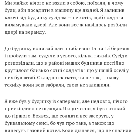
Ми майже нічого не взяли з собою, поїхали, в чому
були, аби посадити в машину ще людей. Я залишив
ключі від будинку сусідам — не хотів, щоб солдати
виламували двері. Але вони все ж навіщось розбили
двері на веранду.
До будинку вони зайшли приблизно 13 чи 15 березня
і пробули там, судячи з усього, кілька тижнів. Сусіди
розповідали, що в районі наших будинків постійно
крутилося близько сотні солдатів і що у нашій оселі у
них був штаб. Складно сказати, чи це так, — нашу
техніку вони всю забрали, свою не залишили.
Я вже був у будинку із саперами, але недовго, нічого
прискіпливо не оглядав. Якщо чесно, я був готовий
до гіршого. Боявся, що солдати все засеруть, у
буквальному сенсі, бо чув про таке, а також що
винесуть газовий котел. Коли дізнався, що не спалили