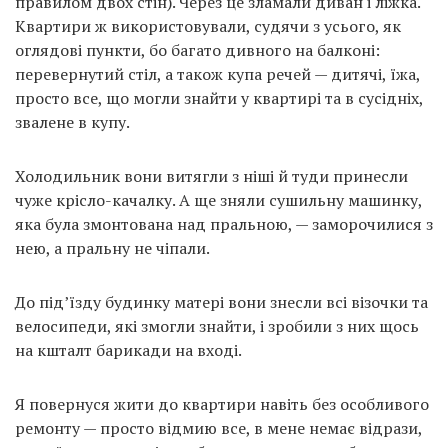
правилом двох стін). Через це зламали диван і ліжка.
Квартири ж використовували, судячи з усього, як
оглядові пункти, бо багато дивного на балконі:
перевернутий стіл, а також купа речей — дитячі, їжа,
просто все, що могли знайти у квартирі та в сусідніх,
звалене в купу.
Холодильник вони витягли з ніші й туди принесли
чуже крісло-качалку. А ще зняли сушильну машинку,
яка була змонтована над пральною, — заморочилися з
нею, а пральну не чіпали.
До під’їзду будинку матері вони знесли всі візочки та
велосипеди, які змогли знайти, і зробили з них щось
на кшталт барикади на вході.
Я повернуся жити до квартири навіть без особливого
ремонту — просто відмию все, в мене немає відрази,