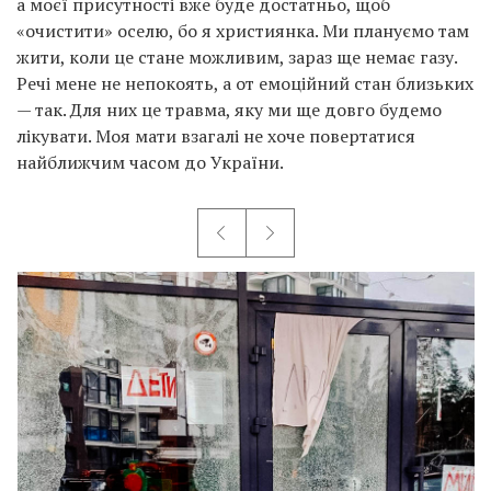
а моєї присутності вже буде достатньо, щоб
«очистити» оселю, бо я християнка. Ми плануємо там
жити, коли це стане можливим, зараз ще немає газу.
Речі мене не непокоять, а от емоційний стан близьких
— так. Для них це травма, яку ми ще довго будемо
лікувати. Моя мати взагалі не хоче повертатися
найближчим часом до України.