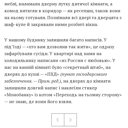
меблі, виламали дверну лутку дитячої кімнати, а
комод витягли в коридор — як ресепшн, також вони
на ньому готували. Познімали всі двері та дверцята з
шаф-купе й закривали ними розбиті вікна.
У нашому будинку залишили багато написів. У
під’їзді — «хто вам дозволив так жити», це одразу
зафарбували сусіди. У квартирі над нами на
холодильнику написали «из России с любовью». У
нас на ванній кімнаті було «секретный штаб», на
дверях до кухні — «ПХД»
(пункт господарського
забезпечення. — Прим. ред.)
, на дверях до кімнати
залишили довгий напис і наклеїли стикер
«Монобанку» із котом «Переходь на тьомну сторону»
— не знаю, де вони його взяли.