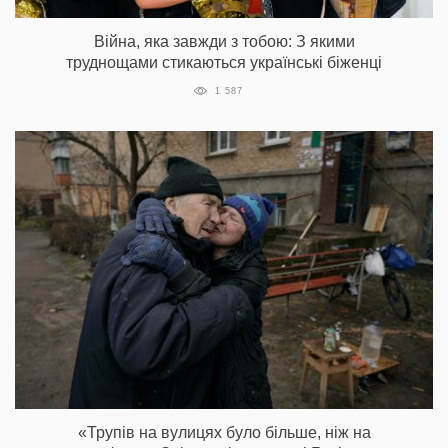
Війна, яка завжди з тобою: З якими
труднощами стикаються українські біженці
1 587
«Трупів на вулицях було більше, ніж на