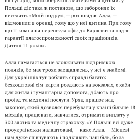
Як і угорці, вони обережні з матерями й дітьми: у
Польщі діє така ж постанова, що забороняє їх
виселяти. «Моїй подрузі, — розповідає Алла, —
відмовили в оренді, тому що у неї дитина. При тому
що її компанія перенесла офіс до Варшави та надає
гарантії платоспроможності своїх працівників.
Дитині 11 років».
Алла намагається не зловживати підтримкою
поляків, бо має трохи заощаджень, у неї є знайомі.
Для українців тут роблять справді багато:
безкоштовні сім-карти роздають на вокзалах, є хаби
для житла і гуманітарна допомога, дбають про
проїзд та медичні послуги. Уряд працює над
законом, який дозволяє перебувати у країні більше 18
місяців, працювати, навчатися, отримати виплату у
300 злотих та медичну страховку. «У Польщі всі дуже
проукраїнськи налаштовані, — каже Алла. — Місцеві
нам дуже співчувають і поділяють наш біль, бо за