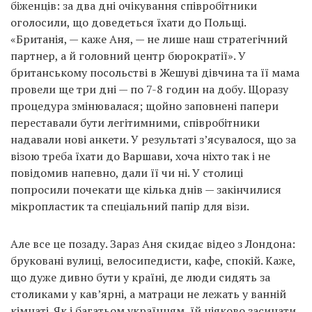
біженців: за два дні очікування співробітники
оголосили, що доведеться їхати до Польщі.
«Британія, — каже Аня, — не лише наш стратегічний
партнер, а й головний центр бюрократії». У
британському посольстві в Жешуві дівчина та її мама
провели ще три дні — по 7-8 годин на добу. Щоразу
процедура змінювалася; щойно заповнені папери
переставали бути легітимними, співробітники
надавали нові анкети. У результаті з’ясувалося, що за
візою треба їхати до Варшави, хоча ніхто так і не
повідомив напевно, дали її чи ні. У столиці
попросили почекати ще кілька днів — закінчилися
мікропластик та спеціальний папір для візи.
Але все це позаду. Зараз Аня скидає відео з Лондона:
бруковані вулиці, велосипедисти, кафе, спокій. Каже,
що дуже дивно бути у країні, де люди сидять за
столиками у кав’ярні, а матраци не лежать у ванній
кімнаті. Як і багатьом українцям, їй ніяково засинати