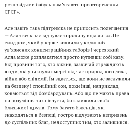
розповідями бабусь пам’ятають про вторгнення
СРСР».
Але навіть така підтримка не приносить полегшення
— Алла весь час відчуває «провину вцілілого». Це
синдром, який уперше виявили у колишніх
ув’язнених концентраційних таборів і через який
Алла може розплакатися просто купивши собі каву.
Від провини того, хто вижив, зазвичай страждають
люди, які уникнули смерті під час природного лиха,
війни або епідемії. Їм здається, що вони не заслужили
на безпеку і спокійний сон, поки інші, наприклад,
ховаються від бомбардувань. Або що не мають права
на розуміння та співчуття, бо залишили своїх
близьких і друзів. Тому багато біженців, які
знаходяться в безпеці, гостро відчувають неприязнь
до суспільних благ, недоступних тим, хто залишився.