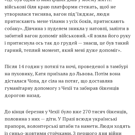
військові біля краю платформи стежать, щоб не
утворилася тиснява, вагон під’їжджає, люди
притискають мене тілами з усіх боків, притискають
собаку». Дівчина з пуделем зникла у натовпі, залізти в
забитий вагон допоміг військовий. «Я взяла його руку
і притиснула ось так до грудей — знаєш, це був такий
гарний, теплий момент, який мені дуже допоміг».
Після 14 годин у потязі та ночі, проведеної в тамбурі
на пуховику, Катя приїхала до Львова. Потім вона
дісталася Чопа, де сіла на потяг, що доставляв
гуманітарну допомогу з Чехії та забирав біженців
дорогою назад.
До кінця березня у Чехії було вже 270 тисяч біженців,
половина з них — діти. У Празі всюди українські
прапори, волонтерські штаби та намети. Люди ходять
із синьо-жовтими стрічками. З першого дня війни