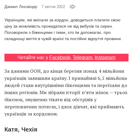
Prize
Даниил Леховіцер
7 квітня 2022
‘21
Українцям, які виїхали за кордон, доводиться платити свою
ціну за можливість прокидатися не від вибухів та сирен.
Поговорили з біженцями і тими, хто їм допомагає, про
складнощі життя в чужій країні та постійне відчуття провини.
RU
EN
Читайте нас у
Facebook
,
Telegram
,
Instagram
За даними ООН, до кінця березня понад 4 мільйони
українців залишили країну. І принаймні 6,5 мільйона
людей стали внутрішніми біженцями та переїхали до
інших регіонів. Ми зібрали історії п’яти жінок — трьох
біженок, змушених тікати від обстрілів у
переповнених потягах, і двох дівчат, які приймають
українців за кордоном.
Катя, Чехія