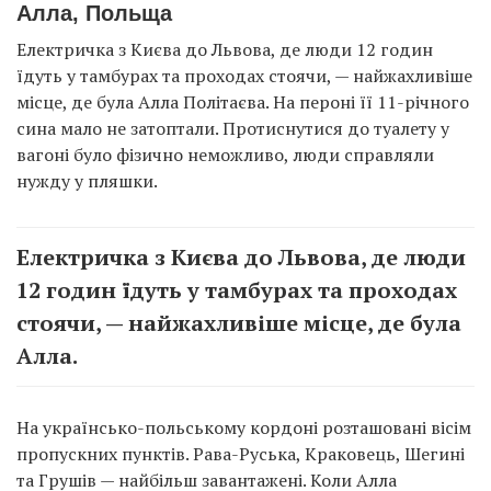
Алла, Польща
Електричка з Києва до Львова, де люди 12 годин
їдуть у тамбурах та проходах стоячи, — найжахливіше
місце, де була Алла Політаєва. На пероні її 11-річного
сина мало не затоптали. Протиснутися до туалету у
вагоні було фізично неможливо, люди справляли
нужду у пляшки.
Електричка з Києва до Львова, де люди
12 годин їдуть у тамбурах та проходах
стоячи, — найжахливіше місце, де була
Алла.
На українсько-польському кордоні розташовані вісім
пропускних пунктів. Рава-Руська, Краковець, Шегині
та Грушів — найбільш завантажені. Коли Алла