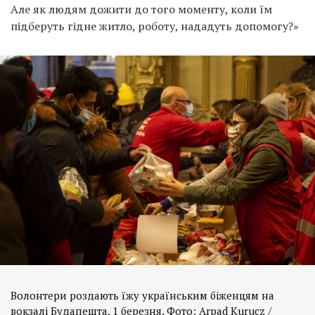
Але як людям дожити до того моменту, коли їм
підберуть гідне житло, роботу, нададуть допомогу?»
Волонтери роздають їжу українським біженцям на
вокзалі Будапешта, 1 березня. Фото: Arpad Kurucz /