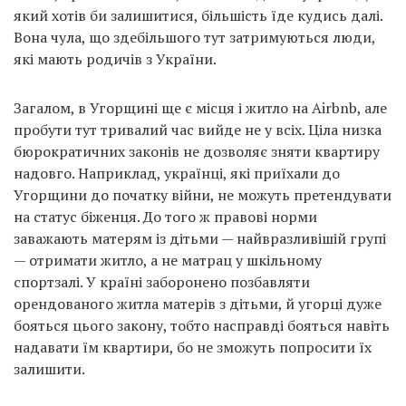
який хотів би залишитися, більшість їде кудись далі.
Вона чула, що здебільшого тут затримуються люди,
які мають родичів з України.
Загалом, в Угорщині ще є місця і житло на Airbnb, але
пробути тут тривалий час вийде не у всіх. Ціла низка
бюрократичних законів не дозволяє зняти квартиру
надовго. Наприклад, українці, які приїхали до
Угорщини до початку війни, не можуть претендувати
на статус біженця. До того ж правові норми
заважають матерям із дітьми — найвразливішій групі
— отримати житло, а не матрац у шкільному
спортзалі. У країні заборонено позбавляти
орендованого житла матерів з дітьми, й угорці дуже
бояться цього закону, тобто насправді бояться навіть
надавати їм квартири, бо не зможуть попросити їх
залишити.