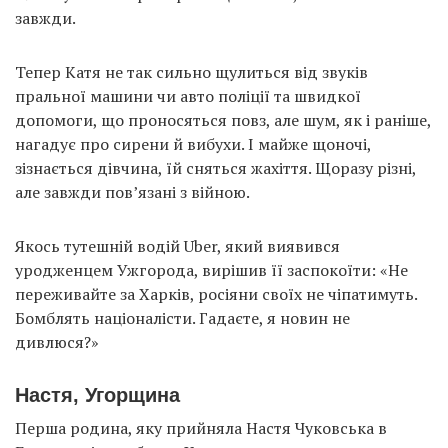
завжди.
Тепер Катя не так сильно щулиться від звуків
пральної машини чи авто поліції та швидкої
допомоги, що проносяться повз, але шум, як і раніше,
нагадує про сирени й вибухи. І майже щоночі,
зізнається дівчина, їй сняться жахіття. Щоразу різні,
але завжди пов’язані з війною.
Якось тутешній водій Uber, який виявився
уродженцем Ужгорода, вирішив її заспокоїти: «Не
переживайте за Харків, росіяни своїх не чіпатимуть.
Бомблять націоналісти. Гадаєте, я новин не
дивлюся?»
Настя, Угорщина
Перша родина, яку прийняла Настя Чуковська в