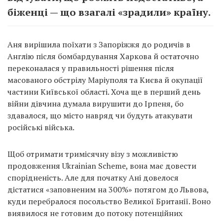
біженці — що взагалі «зрадили» країну.
Аня вирішила поїхати з Запоріжжя до родичів в
Англію після бомбардування Харкова й остаточно
переконалася у правильності рішення після
масованого обстрілу Маріуполя та Києва й окупації
частини Київської області. Хоча ще в перший день
війни дівчина думала вирушити до Ірпеня, бо
здавалося, що місто навряд чи будуть атакувати
російські війська.
Щоб отримати тримісячну візу з можливістю
продовження Ukrainian Scheme, вона має довести
спорідненість. Але для початку Ані довелося
дістатися «заповненим на 300%» потягом до Львова,
куди перебралося посольство Великої Британії. Воно
виявилося не готовим до потоку потенційних