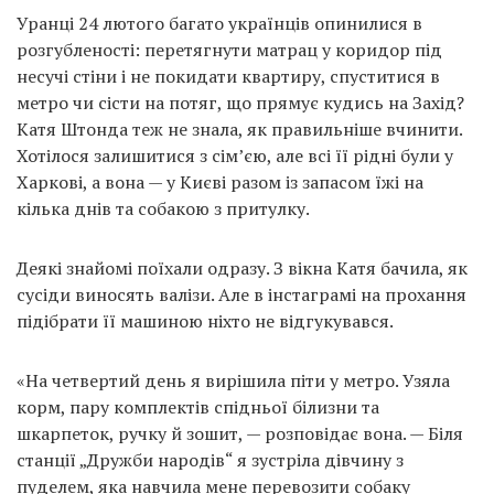
Уранці 24 лютого багато українців опинилися в
розгубленості: перетягнути матрац у коридор під
несучі стіни і не покидати квартиру, спуститися в
метро чи сісти на потяг, що прямує кудись на Захід?
Катя Штонда теж не знала, як правильніше вчинити.
Хотілося залишитися з сім’єю, але всі її рідні були у
Харкові, а вона — у Києві разом із запасом їжі на
кілька днів та собакою з притулку.
Деякі знайомі поїхали одразу. З вікна Катя бачила, як
сусіди виносять валізи. Але в інстаграмі на прохання
підібрати її машиною ніхто не відгукувався.
«На четвертий день я вирішила піти у метро. Узяла
корм, пару комплектів спідньої білизни та
шкарпеток, ручку й зошит, — розповідає вона. — Біля
станції „Дружби народів“ я зустріла дівчину з
пуделем, яка навчила мене перевозити собаку