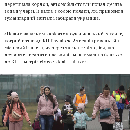
перетинала кордон, автомобілі стояли понад десять
годин у черзі. Її взяли з собою поляки, які привозили
гуманітарний вантаж і забирали українців.
«Нашим запасним варіантом був львівський таксист,
котрий возив до КП Грушів за 2 тисячі гривень. Він
місцевий і знає шлях через якісь нетрі та ліси, що
дозволяє висадити пасажирів максимально близько
до КП — метрів сімсот. Далі — пішки».