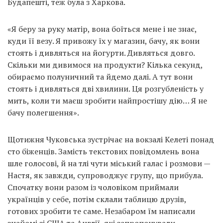
Будапешті, теж була з Харкова.
«Я беру за руку матір, вона боїться мене і не знає,
куди її везу. Я привожу їх у магазин, бачу, як вони
стоять і дивляться на йогурти. Дивляться довго.
Скільки ми дивимося на продукти? Кілька секунд,
обираємо полуничний та йдемо далі. А тут вони
стоять і дивляться дві хвилини. Ця розгубленість у
мить, коли ти маєш зробити найпростішу дію… Я не
бачу полегшення».
Щотижня Чуковська зустрічає на вокзалі Келеті понад
сто біженців. Замість текстових повідомлень вона
шле голосові, й на тлі чути міський галас і розмови —
Настя, як завжди, супроводжує групу, що прибула.
Спочатку вони разом із чоловіком приймали
українців у себе, потім склали таблицю друзів,
готових зробити те саме. Незабаром їм написали
знайомі зі США та Англії, які запропонували