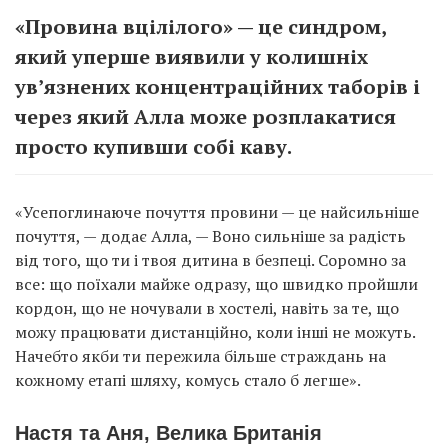
«Провина вцілілого» — це синдром,
який уперше виявили у колишніх
ув’язнених концентраційних таборів і
через який Алла може розплакатися
просто купивши собі каву.
«Усепоглинаюче почуття провини — це найсильніше
почуття, — додає Алла, — Воно сильніше за радість
від того, що ти і твоя дитина в безпеці. Соромно за
все: що поїхали майже одразу, що швидко пройшли
кордон, що не ночували в хостелі, навіть за те, що
можу працювати дистанційно, коли інші не можуть.
Начебто якби ти пережила більше страждань на
кожному етапі шляху, комусь стало б легше».
Настя та Аня, Велика Британія