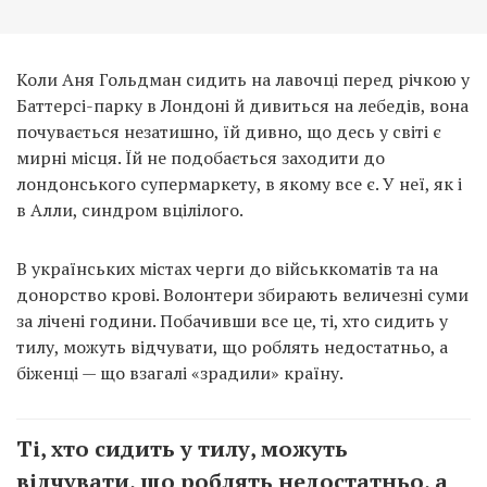
Коли Аня Гольдман сидить на лавочці перед річкою у
Баттерсі-парку в Лондоні й дивиться на лебедів, вона
почувається незатишно, їй дивно, що десь у світі є
мирні місця. Їй не подобається заходити до
лондонського супермаркету, в якому все є. У неї, як і
в Алли, синдром вцілілого.
В українських містах черги до військкоматів та на
донорство крові. Волонтери збирають величезні суми
за лічені години. Побачивши все це, ті, хто сидить у
тилу, можуть відчувати, що роблять недостатньо, а
біженці — що взагалі «зрадили» країну.
Ті, хто сидить у тилу, можуть
відчувати, що роблять недостатньо, а