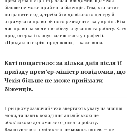
прем’єр-міністр Петр Фіала повідомив, що Чехія
більше не може приймати біженців. Тим, хто встиг
потрапити сюди, треба йти до візового центру й
отримувати право річного резидентства у країні. Віза
дає право на медичне обслуговування та роботу. Катя
продюсерка і планує залишатися у професії.
«Продакшн скрізь продакшн», — каже вона.
Каті пощастило: за кілька днів після її
приїзду прем’єр-міністр повідомив, що
Чехія більше не може приймати
біженців.
При цьому зазвичай чехи звертають увагу на знання
мови, та навіть володіння англійською не
обов’язково допомагає отримати роботу.
Влаштуватися прибирати ще можна, нянею — не