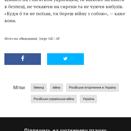
в безпеці, не чекаючи на сирени та не чуючи вибухів.
«Куди б ти не поїхав, ти береш війну з собою», — каже
вона.
Фото на обкладинці: Jorge Gil / AP
Мітки
біженці
війна
Російське вторгнення в Україну
Російсько-українська війна
Україна
Підпишись на щотижневу пташку