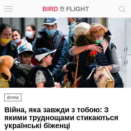
BIRD
FLIGHT
IN
Натхнення
Фотопроєкт
Новини
Світ
Архітектура
Досвід
Професія
Війна, яка завжди з тобою: З
Bird
якими труднощами стикаються
in
українські біженці
Flight