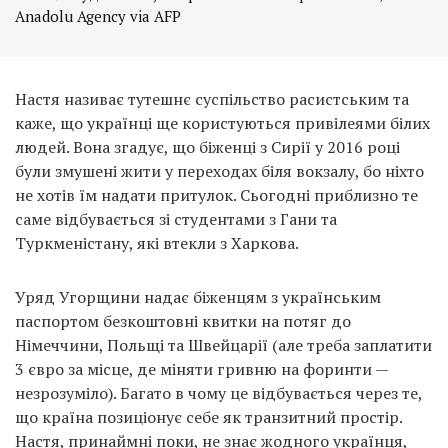
Anadolu Agency via AFP
Настя називає тутешнє суспільство расистським та
каже, що українці ще користуються привілеями білих
людей. Вона згадує, що біженці з Сирії у 2016 році
були змушені жити у переходах біля вокзалу, бо ніхто
не хотів їм надати притулок. Сьогодні приблизно те
саме відбувається зі студентами з Гани та
Туркменістану, які втекли з Харкова.
Уряд Угорщини надає біженцям з українським
паспортом безкоштовні квитки на потяг до
Німеччини, Польщі та Швейцарії (але треба заплатити
3 євро за місце, де міняти гривню на форинти —
незрозуміло). Багато в чому це відбувається через те,
що країна позиціонує себе як транзитний простір.
Настя, принаймні поки, не знає жодного українця,