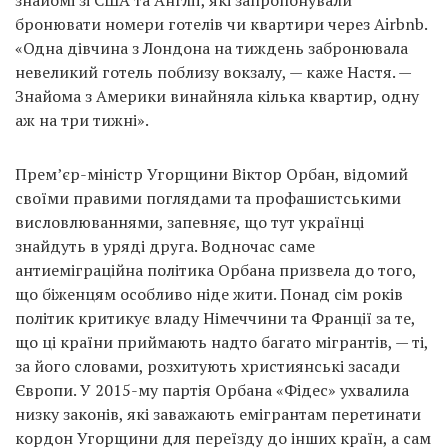
бронювати номери готелів чи квартири через Airbnb.
«Одна дівчина з Лондона на тиждень забронювала
невеликий готель поблизу вокзалу, — каже Настя. —
Знайома з Америки винайняла кілька квартир, одну
аж на три тижні».
Прем’єр-міністр Угорщини Віктор Орбан, відомий
своїми правими поглядами та профашистськими
висловлюваннями, запевняє, що тут українці
знайдуть в уряді друга. Водночас саме
антиеміграційна політика Орбана призвела до того,
що біженцям особливо ніде жити. Понад сім років
політик критикує владу Німеччини та Франції за те,
що ці країни приймають надто багато мігрантів, — ті,
за його словами, розхитують християнські засади
Європи. У 2015-му партія Орбана «Фідес» ухвалила
низку законів, які заважають емігрантам перетинати
кордон Угорщини для переїзду до інших країн, а сам