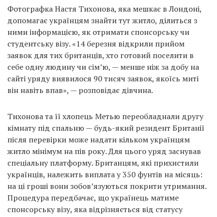
Фотографка Настя Тихонова, яка мешкає в Лондоні,
допомагає українцям знайти тут житло, ділиться з
ними інформацією, як отримати спонсорську чи
студентську візу. «14 березня відкрили прийом
заявок для тих британців, хто готовий поселити в
себе одну людину чи сім’ю, — менше ніж за добу на
сайті уряду виявилося 90 тисяч заявок, якоїсь миті
він навіть впав», — розповідає дівчина.
Тихонова та її хлопець Метью переобладнали другу
кімнату під спальню — будь-який резидент Британії
після перевірки може надати кільком українцям
житло мінімум на пів року. Для цього уряд заснував
спеціальну платформу. Британцям, які прихистили
українців, належить виплата у 350 фунтів на місяць:
на ці гроші вони зобов’язуються покрити утримання.
Процедура передбачає, що українець матиме
спонсорську візу, яка відрізняється від статусу