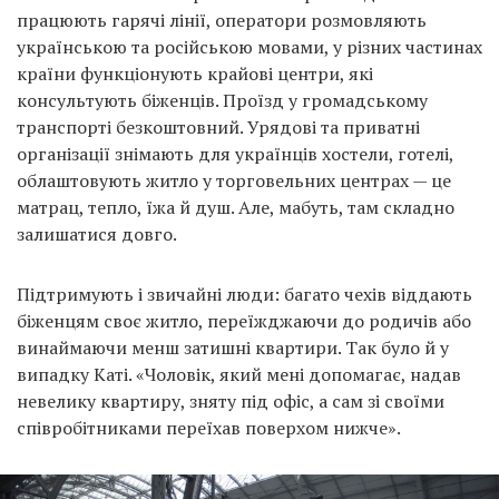
працюють гарячі лінії, оператори розмовляють
українською та російською мовами, у різних частинах
країни функціонують крайові центри, які
консультують біженців. Проїзд у громадському
транспорті безкоштовний. Урядові та приватні
організації знімають для українців хостели, готелі,
облаштовують житло у торговельних центрах — це
матрац, тепло, їжа й душ. Але, мабуть, там складно
залишатися довго.
Підтримують і звичайні люди: багато чехів віддають
біженцям своє житло, переїжджаючи до родичів або
винаймаючи менш затишні квартири. Так було й у
випадку Каті. «Чоловік, який мені допомагає, надав
невелику квартиру, зняту під офіс, а сам зі своїми
співробітниками переїхав поверхом нижче».