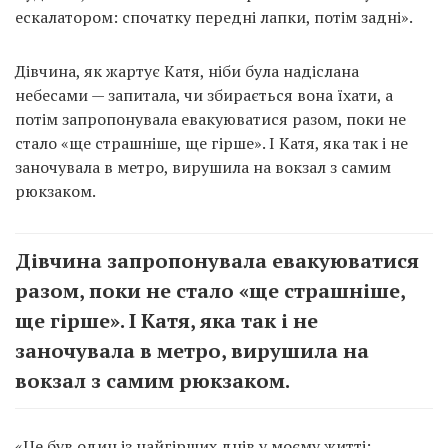
ескалатором: спочатку передні лапки, потім задні».
Дівчина, як жартує Катя, ніби була надіслана
небесами — запитала, чи збирається вона їхати, а
потім запропонувала евакуюватися разом, поки не
стало «ще страшніше, ще гірше». І Катя, яка так і не
заночувала в метро, ​​вирушила на вокзал з самим
рюкзаком.
Дівчина запропонувала евакуюватися
разом, поки не стало «ще страшніше,
ще гірше». І Катя, яка так і не
заночувала в метро, ​​вирушила на
вокзал з самим рюкзаком.
«Це був один із найгірших днів у моєму житті: