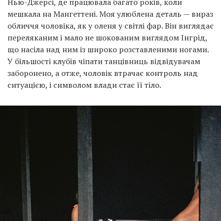
Нью-Джерсі, де працювала багато років, коли
мешкала на Мангеттені. Моя улюблена деталь — вираз
обличчя чоловіка, як у оленя у світлі фар. Він виглядає
переляканим і мало не шокованим виглядом Інгрід,
що насіла над ним із широко розставленими ногами.
У більшості клубів чіпати танцівниць відвідувачам
заборонено, а отже, чоловік втрачає контроль над
ситуацією, і символом влади стає її тіло.