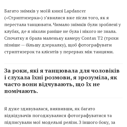
Багато знімків у моїй книзі Lapdancer
(«Стриптизерка») з’явилися вже після того, як я
перестала танцювати. Чимало знімків були зроблені у
клубах, де я ніколи раніше не була і нікого не знала.
Спочатку я брала маленьку камеру Contax T2 (трохи
пізніше — більшу дзеркалку), щоб фотографувати
стриптизерок та клієнтів у перервах між танцями.
За роки, які я танцювала для чоловіків
і слухала їхні розмови, я зрозуміла, як
часто вони відчувають, що їх не
помічають.
Я дуже здивувалася, виявивши, як багато
відвідувачів погоджувалися фотографуватися та
підписували мої модельні релізи. З іншого боку, за