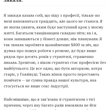
Я завжди казала собі, що піду з професії, тільки-но
мені виповниться тридцять, але цього не сталося. Я
не могла уявити, яким буде наступний крок у моєму
житті. Багатьом танцівницям складно піти; як і я,
вони залишаються у бізнесі довше, ніж планували. Я
так звикла заробляти щонайменше $800 за ніч, що
думка про пошук роботи з резюме, де буде лише
рядок про десять років у стриптизі, страшенно
лякала. Зрештою, з віком стриптиз стає професією без
майбутнього. Це все одно, що бути акторкою, котра
старіє, у Голлівуді. Таких жінок просто перестають
помічати — це сумна правда нашої культури, яка
стосується не лише секс-індустрії.
Найсмішніше, що я зав’язала зі стриптизом з тієї
причини, через яку багато разів вмовляла не йти