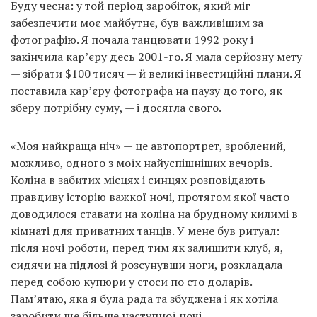
Буду чесна: у той період заробіток, який міг
забезпечити моє майбутнє, був важливішим за
фотографію. Я почала танцювати 1992 року і
закінчила кар’єру десь 2001-го. Я мала серйозну мету
— зібрати $100 тисяч — й великі інвестиційні плани. Я
поставила кар’єру фотографа на паузу до того, як
зберу потрібну суму, — і досягла свого.
«Моя найкраща ніч» — це автопортрет, зроблений,
можливо, одного з моїх найуспішніших вечорів.
Коліна в забитих місцях і синцях розповідають
правдиву історію важкої ночі, протягом якої часто
доводилося ставати на коліна на брудному килимі в
кімнаті для приватних танців. У мене був ритуал:
після ночі роботи, перед тим як залишити клуб, я,
сидячи на підлозі й розсунувши ноги, розкладала
перед собою купюри у стоси по сто доларів.
Пам’ятаю, яка я була рада та збуджена і як хотіла
заробити ще більше наступної ночі.