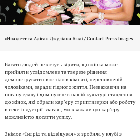
«Ніколетт та Аліса». Джуліана Бізлі / Contact Press Images
Багато людей не хочуть вірити, що жінка може
прийняти усвідомлене та тверезе рішення
демонструвати своє тіло в кімнаті, переповненій
чоловіками, заради гідного життя. Незважаючи на
погану славу і домінуюче в нашій культурі ставлення
до жінок, які обрали кар’єру стриптизерки або роботу
в секс-індустрії взагалі, ми вважали цю кар’єру
можливістю досягти успіху.
Знімок «Інгрід та відвідувач» я зробила у клубі в