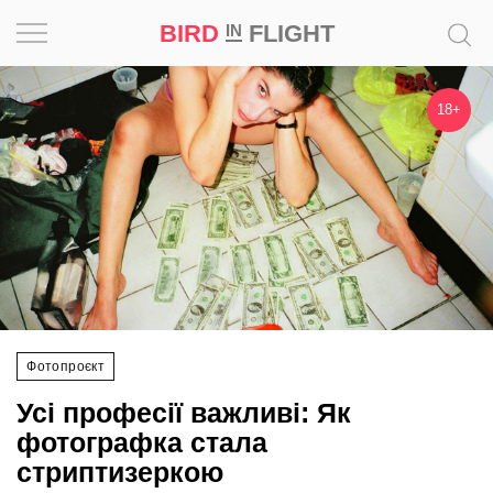
BIRD
FLIGHT
IN
Натхнення
18+
Фотопроєкт
Новини
Світ
Архітектура
Фотопроєкт
Професія
Усі професії важливі: Як
Bird
фотографка стала
in
стриптизеркою
Flight