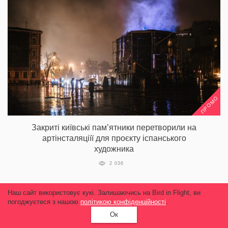
ПРОМО
Закриті київські пам’ятники перетворили на
артінсталяціїї для проєкту іспанського
художника
2 036
Наш сайт використовує кукі. Залишаючись на Bird in Flight, ви
погоджуєтеся з нашою
політикою конфіденційності
.
Ок