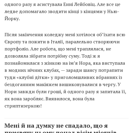
одного разу я асистувала Енні Лейбовіц. Але все це
ледве допомагало зводити кінці з кінцями у Нью-
Йорку.
Після закінчення коледжу мені хотілося об’їхати всю
Європу та пожити в Італії, паралельно створюючи
портфоліо. Але робота, що мені траплялася, не
дозволяла зібрати потрібну суму. Тоді ж я
познайомилася з жінкою на ім’я Нора, яка виступала
в модних нічних клубах, — заради шансу потрапити
туди «клубні дітки» у приголомшливих вбраннях із
бездоганним макіяжем вишиковувалися в чергу. У
Нори завжди були гроші, й одного разу я запитала її,
як вона заробляє. Виявилося, вона була
стриптизеркою!
Мені й на думку не спадало, що я
присвячу цьому понад вісім місяців,