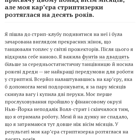
але моя кар’єра стриптизерки
розтяглася на десять років.
Я пішла до стрип-клубу подивитися на неї і була
зачарована виглядом прекрасних жінок, що
танцювали топлес у світлі прожекторів. Після цього я
відкрила себе наново. Я важила
фунтів на двадцять
більше за середньостатистичну танцівницю й носила
рожеві дреди — не найкращі передумови для роботи
у стриптизі. Всерйоз налаштувавшись на кар’єру, яка
б допомогла мені подорожувати, я за пару місяців
скинула вагу і купила дві перуки. Моє перше
прослуховування пройшло у фінансовому окрузі
Нью-Йорка неподалік Волл-стрит і скінчилося тим,
що я отримала роботу. Мені й на думку не спадало,
що я затримаюся тут довше ніж вісім місяців. У
результаті моя кар’єра стриптизерка розтяглася на
десять років.