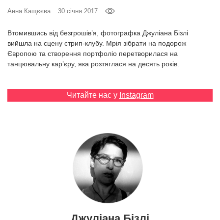
Prize
Анна Кащєєва
30 січня 2017
‘21
Втомившись від безгрошів’я, фотографка Джуліана Бізлі
вийшла на сцену стрип-клубу. Мрія зібрати на подорож
Європою та створення портфоліо перетворилася на
танцювальну кар’єру, яка розтяглася на десять років.
RU
EN
Читайте нас у
Instagram
Джуліана Бізлі