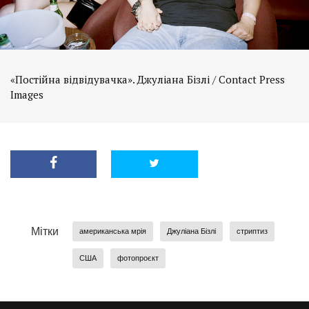
«Постійна відвідувачка». Джуліана Бізлі / Contact Press
Images
Мітки
американська мрія
Джуліана Бізлі
стриптиз
США
фотопроєкт