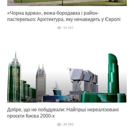
«Чорна вдова», вежа-бородавка і район-
пастерельоз: Архітектура, яку ненавидять у Європі
30 047
Добре, що не побудували: Найгірші нереалізовані
проєкти Києва 2000-х
49 960