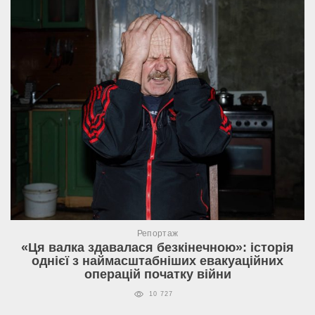
Репортаж
«Ця валка здавалася безкінечною»: історія
однієї з наймасштабніших евакуаційних
операцій початку війни
10 727