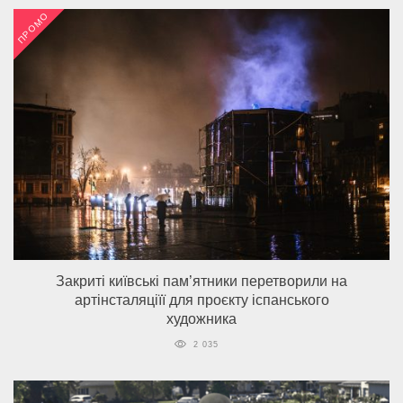
ПРОМО
Закриті київські пам’ятники перетворили на
артінсталяціїї для проєкту іспанського
художника
2 035