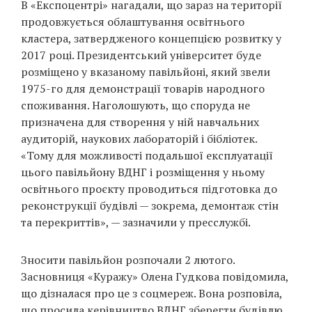
В «Експоцентрі» нагадали, що зараз на території
Prize
‘21
продовжується облаштування освітнього
кластера, затвердженого концепцією розвитку у
2017 році. Президентський університет буде
розміщено у вказаному павільйоні, який звели
1975-го для демонстрації товарів народного
споживання. Наголошують, що споруда не
призначена для створення у ній навчальних
RU
EN
аудиторій, наукових лабораторій і бібліотек.
«Тому для можливості подальшої експлуатації
цього павільйону ВДНГ і розміщення у ньому
освітнього проєкту проводиться підготовка до
реконструкції будівлі — зокрема, демонтаж стін
та перекриттів», — зазначили у пресслужбі.
Зносити павільйон розпочали 2 лютого.
Засновниця «Куражу» Олена Гудкова повідомила,
що дізналася про це з соцмереж. Вона розповіла,
що просила керівництво ВДНГ зберегти будівлю.