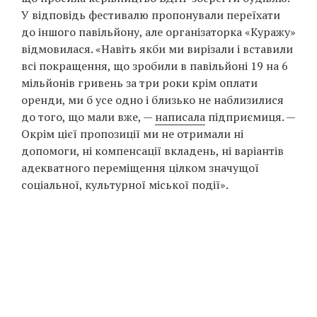
У відповідь фестивалю пропонували переїхати
до іншого павільйону, але організаторка «Куражу»
відмовилася. «Навіть якби ми вирізали і вставили
всі покращення, що зробили в павільйоні 19 на 6
мільйонів гривень за три роки крім оплати
оренди, ми б усе одно і близько не наблизилися
до того, що мали вже, —
написала
підприємиця. —
Окрім цієї пропозиції ми не отримали ні
допомоги, ні компенсації вкладень, ні варіантів
адекватного переміщення цілком значущої
соціальної, культурної міської події».