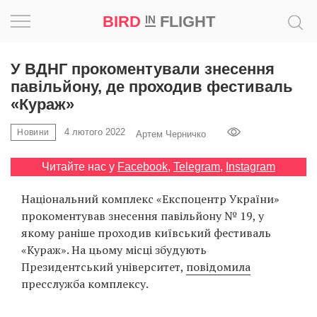
BIRD
FLIGHT
IN
Натхнення
У ВДНГ прокоментували знесення
павільйону, де проходив фестиваль
Фотопроєкт
«Кураж»
4 лютого 2022
Новини
Новини
Артем Черничко
Читайте нас у
Facebook
,
Telegram
,
Instagram
Світ
Національний комплекс «Експоцентр України»
Архітектура
прокоментував знесення павільйону № 19, у
якому раніше проходив київський фестиваль
Професія
«Кураж». На цьому місці збудують
Президентський університет,
повідомила
Bird
пресслужба комплексу.
in
Flight