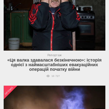
Репортаж
«Ця валка здавалася безкінечною»: історія
однієї з наймасштабніших евакуаційних
операцій початку війни
10 727
ПРОМО