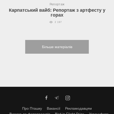
Репортаж
Карпатський вайб: Репортаж з артфесту у
горах
2 197
Більше матеріалів
Про Пташку
Вакансії
Рекламодавцям