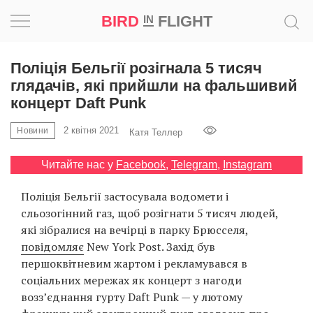
BIRD
FLIGHT
IN
Натхнення
Поліція Бельгії розігнала 5 тисяч
глядачів, які прийшли на фальшивий
Фотопроєкт
концерт Daft Punk
2 квітня 2021
Новини
Новини
Катя Теллер
Читайте нас у
Facebook
,
Telegram
,
Instagram
Світ
Поліція Бельгії застосувала водомети і
Архітектура
сльозогінний газ, щоб розігнати 5 тисяч людей,
які зібралися на вечірці в парку Брюсселя,
Професія
повідомляє
New York Post. Захід був
першоквітневим жартом і рекламувався в
Bird
соціальних мережах як концерт з нагоди
in
возз’єднання гурту Daft Punk — у лютому
Flight