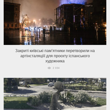
Закриті київські пам’ятники перетворили на
артінсталяціїї для проєкту іспанського
художника
2 034