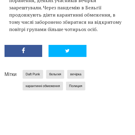
поранення, деяких учасників вечірки
заарештували. Через пандемію в Бельгії
продовжують діяти карантинні обмеження, в
тому числі заборонено збиратися на відкритому
повітрі групами більше чотирьох осіб.
Мітки
Daft Punk
бельгия
вечірка
карантинні обмеження
Полиция