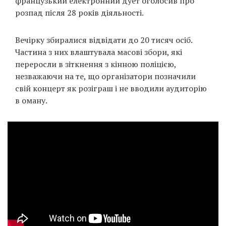
французький електронний дует оголосив про
Prize
розпад після 28 років діяльності.
‘21
Вечірку збиралися відвідати до 20 тисяч осіб.
Частина з них влаштувала масові збори, які
переросли в зіткнення з кінною поліцією,
незважаючи на те, що організатори позначили
свій концерт як розіграш і не вводили аудиторію
RU
EN
в оману.