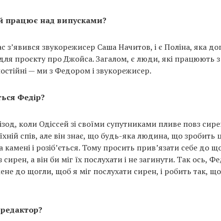
й працює над випусками?
с з’явився звукорежисер Саша Начитов, і є Поліна, яка до
ля проєкту про Джойса. Загалом, є люди, які працюють 
постійні — ми з Федором і звукорежисер.
ься Федір?
пізод, коли Одіссей зі своїми супутниками пливе повз сире
їхній спів, але він знає, що будь-яка людина, що зробить ц
 камені і розіб’ється. Тому просить прив’язати себе до щ
сирен, а він би міг їх послухати і не загинути. Так ось, Ф
ене до щогли, щоб я міг послухати сирен, і робить так, щ
 редактор?