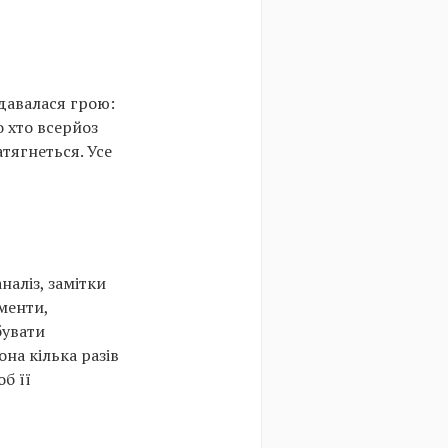
здавалася грою:
о хто всерйоз
атягнеться. Усе
наліз, замітки
менти,
бувати
на кілька разів
б її