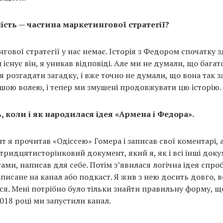
ість — частина маркетингової стратегії?
гової стратегії у нас немає. Історія з Федором спочатку 
 існує він, я уникав відповіді. Але ми не думали, що багат
 розгадати загадку, і вже точно не думали, що вона так з
ашою волею, і тепер ми змушені продовжувати цю історію.
, коли і як народилася ідея «Армена і Федора».
 я прочитав «Одіссею» Гомера і записав свої коментарі, а
тридцятисторінковий документ, який я, як і всі інші доку
гами, написав для себе. Потім з’явилася логічна ідея спро
исане на канал або подкаст. Я жив з нею досить довго, во
я. Мені потрібно було тільки знайти правильну форму, що
2018 році ми запустили канал.