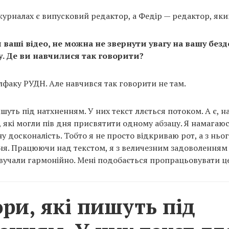
 журналах є випусковий редактор, а Федір — редактор, яки
ваші відео, не можна не звернути увагу на вашу без
у. Де ви навчилися так говорити?
лфаку РУДН. Але навчився так говорити не там.
ишуть під натхненням. У них текст ллється потоком. А є, 
, які могли пів дня присвятити одному абзацу. Я намагаю
у досконалість. Тобто я не просто відкриваю рот, а з ньо
сня. Працюючи над текстом, я з величезним задоволення
звучали гармонійно. Мені подобається пропрацьовувати це
ори, які пишуть під