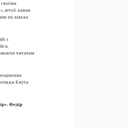
ю своїми
р
», ютуб-канал
али по кілька
ій з
йса.
яснюючи читачам
реоцінених
погляди Кнута
ір». Федір