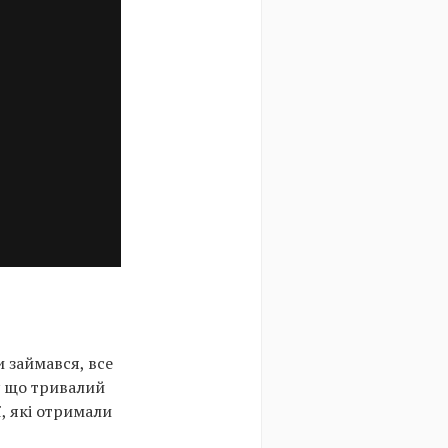
и займався, все
у що тривалий
, які отримали