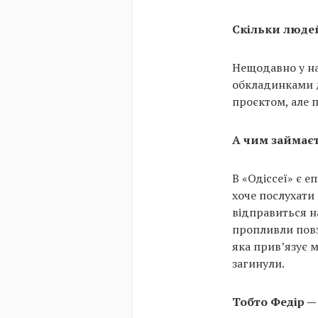
Скільки люде
Нещодавно у на
обкладинками д
проєктом, але 
А чим займаєт
В «Одіссеї» є е
хоче послухати 
відправиться на
пропливли повз 
яка прив’язує м
загинули.
Тобто Федір —