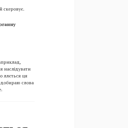
й скеровує.
доганну
наприклад,
ся наслідувати
го ллється ця
м добираю слова
.