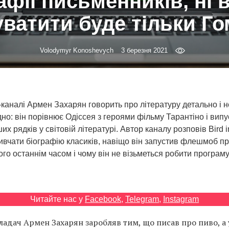
афії письменників, ні 
ватити буде тільки Г
Volodymyr Konoshevych
3 березня 2021
каналі Армен Захарян говорить про літературу детально і н
дно: він порівнює Одіссея з героями фільму Тарантіно і випу
 рядків у світовій літературі. Автор каналу розповів Bird in
ивчати біографію класиків, навіщо він запустив флешмоб про
ого останнім часом і чому він не візьметься робити програм
Читайте нас у
Facebook
,
Telegram
,
Instagram
ладач Армен Захарян заробляв тим, що писав про пиво, а 