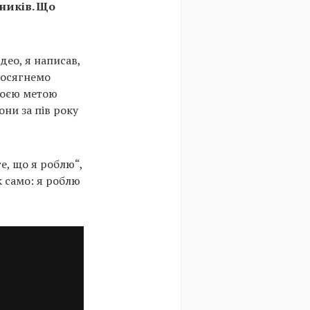
сників. Що
део, я написав,
досягнемо
 моєю метою
они за пів року
е, що я роблю“,
ак само: я роблю