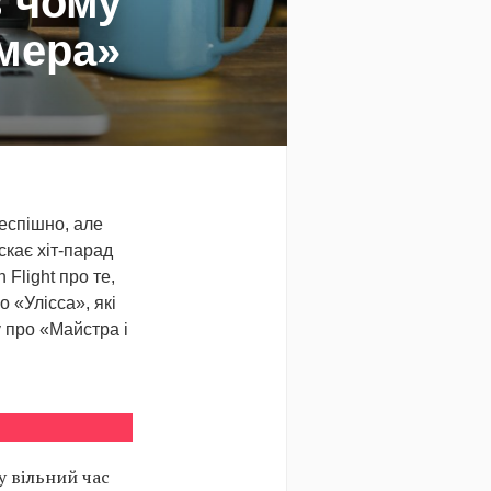
в чому
омера»
еспішно, але
скає хіт-парад
 Flight про те,
 «Улісса», які
у про «Майстра і
у вільний час