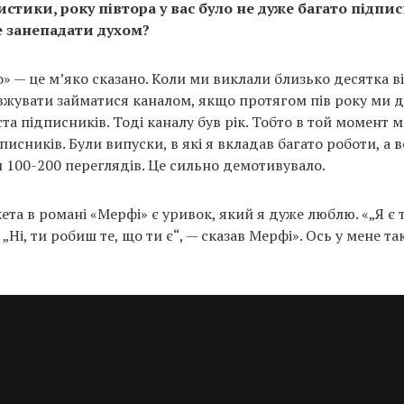
истики, року півтора у вас було не дуже багато підпи
 занепадати духом?
» — це м’яко сказано. Коли ми виклали близько десятка ві
жувати займатися каналом, якщо протягом пів року ми 
та підписників. Тоді каналу був рік. Тобто в той момент
писників. Були випуски, в які я вкладав багато роботи, а в
 100-200 переглядів. Це сильно демотивувало.
та в романі «Мерфі» є уривок, який я дуже люблю. «„Я є т
. „Ні, ти робиш те, що ти є“, — сказав Мерфі». Ось у мене т