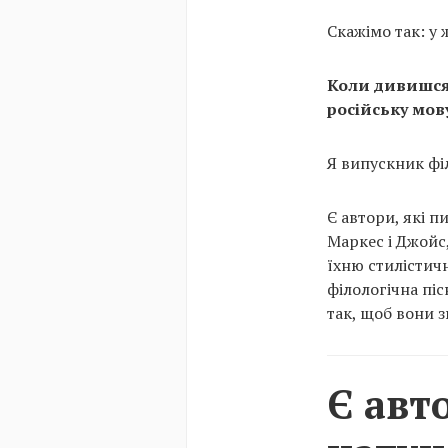
Скажімо так: у
Коли дивишся 
російську мов
Я випускник фі
Є автори, які п
Маркес і Джойс
їхню стилістичн
філологічна пі
так, щоб вони 
Є авт