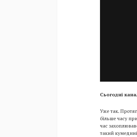
Сьогодні кана
Уже так. Протяг
більше часу пр
час захоплював
такий кумедни