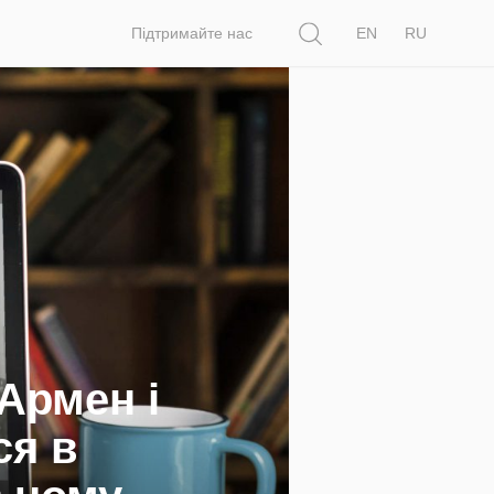
Пошук
Підтримайте нас
EN
RU
Армен і
ся в