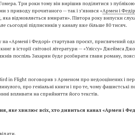
 Гомера. Три роки тому він вирішив поділитися з публіко
и з приводу прочитаного — так і з’явився «
Армен і Феді
, яка відмовляється вмирати». Півтора року випуски слух
ле сьогодні підписників у каналу вже більше 80 тисяч.
у на «Армені і Федорі» стартував проєкт, присвячений одн
ниг в історії світової літератури — «Уліссу» Джеймса Джо
ижнів поспіль Захарян буде розбирати глави роману, по
ird in Flight поговорив з Арменом про недооцінених і пе
инулого, про геніальні книги і про те, чому фашистські 
инні впливати на сприйняття його текстів.
я, яке хвилює всіх, хто дивиться канал «Армен і Фед
відати.