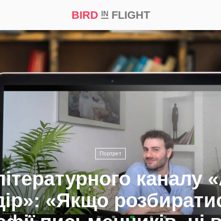
BIRD
FLIGHT
IN
а
Професія
Bird in Flight Prize ‘21
Портрет
літературного каналу «
ір»: «Якщо розбирати