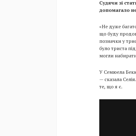
Судячи зі стат
допомагало не
«Не дуже багато
що буду продов
позначки у трис
було триста під
могли набирати
У Семюела Бекке
— сказала Селія
те, що я є.