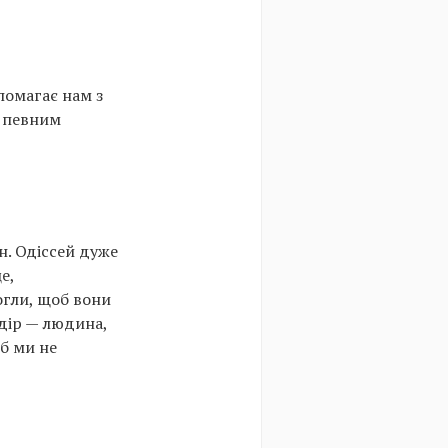
помагає нам з
з певним
н. Одіссей дуже
е,
огли, щоб вони
едір — людина,
об ми не