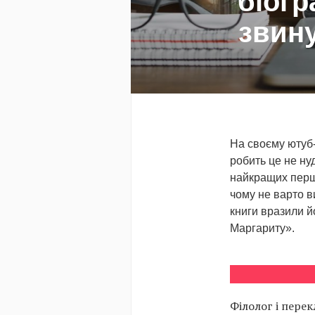
біогр
звину
На своєму ютуб-
робить це не ну
найкращих перших
чому не варто в
книги вразили й
Маргариту».
Філолог і перек