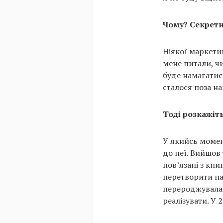
Чому? Секретн
Ніякої маркетин
мене питали, чи
буде намагатися
сталося поза н
Тоді розкажіть
У якийсь момент
до неї. Вийшов 
пов’язані з кни
перетворити нап
перероджувалас
реалізувати. У 