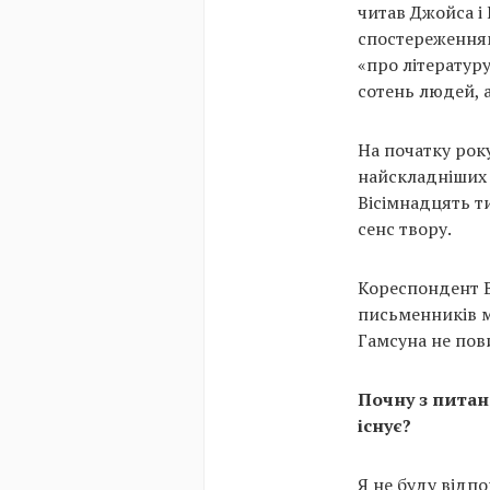
читав Джойса і
спостереженням
«про літературу
сотень людей, а
На початку рок
найскладніших к
Вісімнадцять т
сенс твору.
Кореспондент B
письменників м
Гамсуна не пов
Почну з питанн
існує?
Я не буду відпо