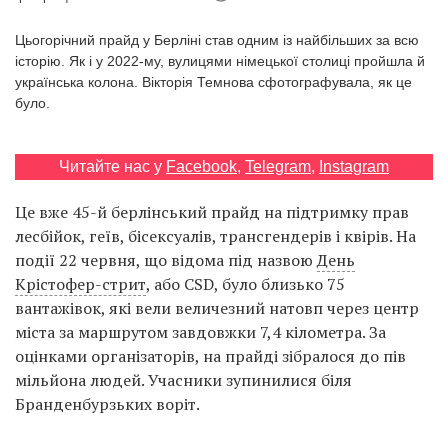
Prize
‘21
Цьогорічний прайд у Берліні став одним із найбільших за всю
історію. Як і у 2022-му, вулицями німецької столиці пройшла й
українська колона. Вікторія Темнова сфотографувала, як це
було.
Читайте нас у
Facebook
,
Telegram
,
Instagram
RU
EN
Це вже 45-й берлінський прайд на підтримку прав
лесбійок, геїв, бісексуалів, трансгендерів і квірів. На
події 22 червня, що відома під назвою
День
Крістофер-стрит
, або CSD, було близько 75
вантажівок, які вели величезний натовп через центр
міста за маршрутом завдовжки 7,4 кілометра. За
оцінками організаторів, на прайді зібралося до пів
мільйона людей. Учасники зупинилися біля
Бранденбурзьких воріт.