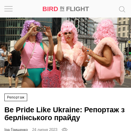
BIRD
FLIGHT
IN
Натхнення
Фотопроєкт
Новини
Світ
Архітектура
Репортаж
Професія
Be Pride Like Ukraine: Репортаж з
Bird
берлінського прайду
in
Flight
Іра Грищенко
24 липня 2023