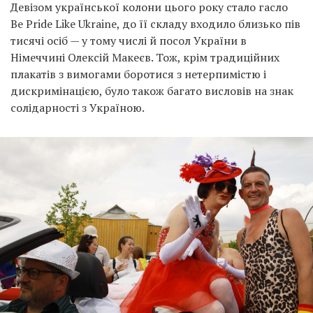
Девізом української колони цього року стало гасло
Be Pride Like Ukraine, до її складу входило близько пів
тисячі осіб — у тому числі й посол України в
Німеччині Олексій Макеєв. Тож, крім традиційних
плакатів з вимогами боротися з нетерпимістю і
дискримінацією, було також багато висловів на знак
солідарності з Україною.