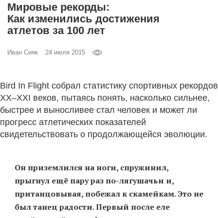
Мировые рекорды:
‘21
Как изменились достижения
атлетов за 100 лет
Фотопроект
Иван Сияк
24 июля 2015
Репортаж
Партнерский
Bird In Flight собрал статистику спортивных рекордов
материал
ХХ–ХХI веков, пытаясь понять, насколько сильнее,
быстрее и выносливее стал человек и может ли
О
прогресс атлетических показателей
птичке
свидетельствовать о продолжающейся эволюции.
Рекламодателям
Он приземлился на ноги, спружинил,
прыгнул ещё пару раз по-лягушачьи и,
пританцовывая, побежал к скамейкам. Это не
был танец радости. Первый после еле