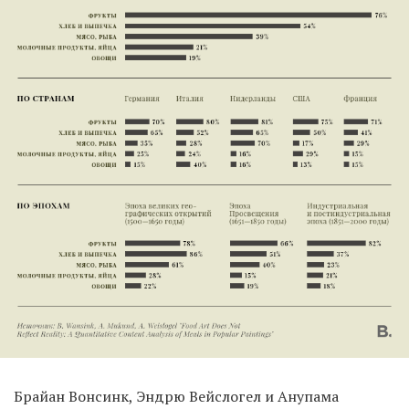
Брайан Вонсинк, Эндрю Вейслогел и Анупама