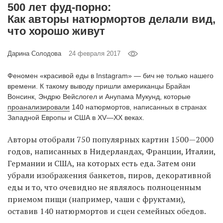
500 лет фуд-порно:
‘21
Как авторы натюрмортов делали вид,
что хорошо живут
Фотопроект
Дарина Солодова
24 февраля 2017
Репортаж
Феномен «красивой еды в Instagram» — бич не только нашего
Партнерский
времени. К такому выводу пришли американцы Брайан
материал
Вонсинк, Эндрю Вейслогел и Анупама Мукунд, которые
проанализировали
140 натюрмортов, написанных в странах
Западной Европы и США в XV—XX веках.
О
птичке
Авторы отобрали 750 популярных картин 1500—2000
годов, написанных в Нидерландах, Франции, Италии,
Рекламодателям
Германии и США, на которых есть еда. Затем они
убрали изображения банкетов, пиров, декоративной
еды и то, что очевидно не являлось полноценным
приемом пищи (например, чаши с фруктами),
оставив 140 натюрмортов и сцен семейных обедов.